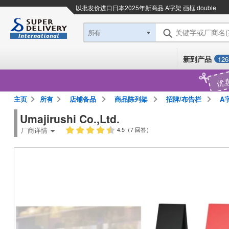
以批发价进口日本
2025年新商品 A字架 画框 double
关键字或厂商名
所有
新到产品
126
优
主页
所有
店铺备品
商品陈列架
招牌/布告栏
A
Umajirushi Co.,Ltd.
厂商详情
4.5（7 回答）