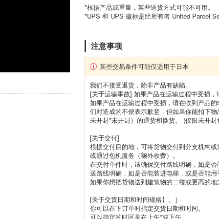
*根据产品或重量，某些送货方式可能不可用。
*UPS 和 UPS 徽标是经所有者 United Parcel 
注意事项
某些交易条件可能仅适用于日本
我们不接受退货，除非产品有缺陷。
[关于运输事故] 如果产品在运输过程中受损
如果产品在运输过程中受损，请在收到产品的5
们对造成的不便表示歉意，但如果你能拍下物
未开封*未开封）的退货和换货。 (仅限未开
[关于交付]
根据交付目的地，可将货物交付到分支机构或
或通过包机服务（额外收费）。
在交付单件时，请确保交付路线明确，如是否
送路线明确，如是否能装进电梯，或是否能用
如果你想把货物送到建筑物的二楼或更高的地
[关于交货日期和时间规格】。］
你可以在下订单时指定交货日期和时间。
可以指定的时区是在上午*或下午。