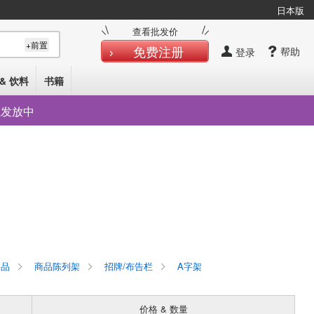
日本版
查看批发价
+前置
免费注册
帮助
登录
& 饮料
书籍
在发放中
品
商品陈列架
招牌/布告栏
A字架
价格 & 数量