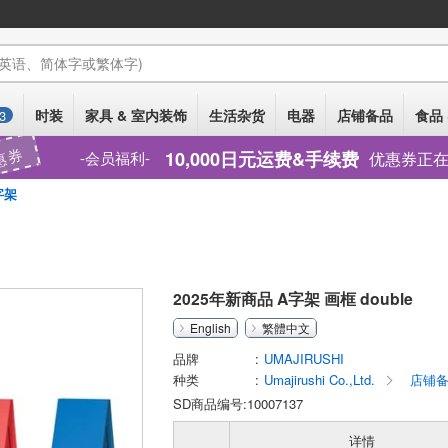
(英语、简体字或繁体字)
时装
家具 & 室内装饰
生活杂货
电器
店铺备品
食品 
3
惠券
10,000日元运费&手续费
优惠券正
会员福利
字架
2025年新商品 A字架 画框 double
English
繁體中文
品牌
UMAJIRUSHI
种类
Umajirushi Co.,Ltd.
店铺备
SD商品编号:10007137
详情