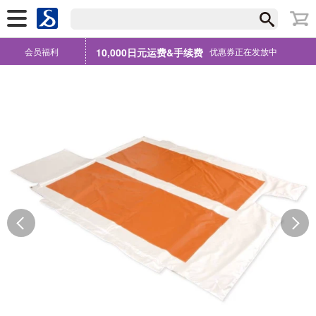
会员福利
10,000日元运费&手续费
优惠券正在发放中