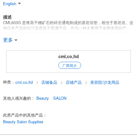
English
描述
CML603G 是将高千穗矿石粉碎后通电制成的基岩浴垫，相当于基岩浴。这
种日本产品的出汗温度低于普通产品，作为一种主要用于改善体质的产
品，受到美容沙龙的高度评价。我们在纤体课程（G 沙龙）的放松课程中
使用它，但它也适用于体质改善课程。例如，在 30 分钟的课程中，让身体
更多
发热并微微出汗，然后涂抹纤体霜或纤体油，并进行改善体质的护理。改
善体质的护理。
cml,co,ltd
机器
厂商简介
English
种类
:
cml,co,ltd
店铺备品
店铺产品
美容院/沙龙用品
其他人感兴趣的
:
Beauty
SALON
此类产品中的其他产品
:
Beauty Salon Supplies