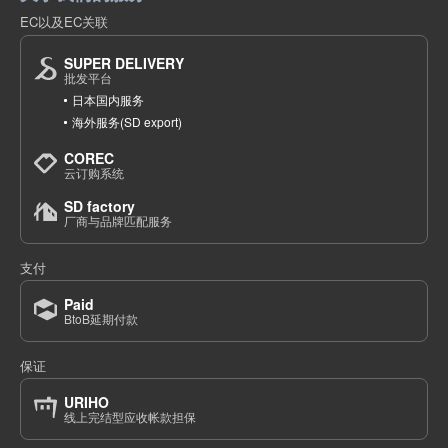
EC以及EC关联
18-5驼色/B160厘米
SUPER DELIVERY
(542-121)
批发平台
1点/组
批发价:
仅限会员
售罄
日本国内服务
海外服务(SD export)
18-6莫库炭/B110cm
COREC
云订购系统
(542-121)
1点/组
批发价:
仅限会员
售罄
SD factory
厂商与品牌匹配服务
18-6木炭/B120cm
支付
(542-121)
Paid
1点/组
批发价:
仅限会员
售罄
BtoB延期付款
18-6 木炭色/130厘米
保证
URIHO
(542-121)
线上完结型应收帐款担保
1点/组
批发价:
仅限会员
售罄