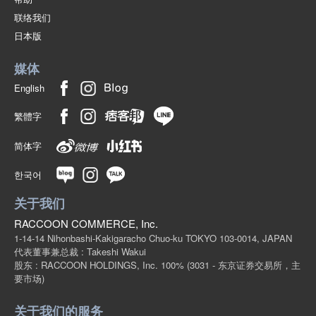
联络我们
18-5驼色/B120厘米
日本版
(542-121)
1点/组
批发价:
仅限会员
售罄
媒体
English
18-5驼色/130厘米
繁體字
(542-121)
1点/组
批发价:
仅限会员
售罄
简体字
한국어
18-5驼色/B140厘米
关于我们
(542-121)
1点/组
RACCOON COMMERCE, Inc.
批发价:
仅限会员
售罄
1-14-14 Nihonbashi-Kakigaracho Chuo-ku TOKYO 103-0014, JAPAN
代表董事兼总裁 : Takeshi Wakui
18-5驼色/B150cm
股东 : RACCOON HOLDINGS, Inc. 100%
(3031 - 东京证券交易所，主
要市场)
(542-121)
1点/组
批发价:
仅限会员
售罄
关于我们的服务