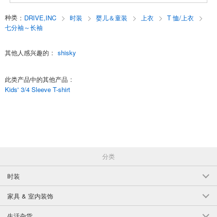
18-3 黑色/A160cm
种类
:
DRIVE,INC
时装
婴儿＆童装
上衣
T 恤/上衣
七分袖～长袖
(542-121)
1点/组
批发价:
仅限会员
售罄
其他人感兴趣的
:
shisky
18-4米色/B110厘米
此类产品中的其他产品
:
(542-121)
Kids' 3/4 Sleeve T-shirt
1点/组
批发价:
仅限会员
售罄
18-4米色/B120厘米
(542-121)
1点/组
批发价:
仅限会员
售罄
分类
时装
18-4米色/B130厘米
(542-121)
家具 & 室内装饰
1点/组
批发价:
仅限会员
售罄
生活杂货