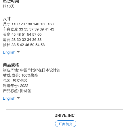
出货时期
约10天
18-3 黑色/A120cm
尺寸
(542-121)
尺寸 110 120 130 140 150 160
1点/组
批发价:
仅限会员
售罄
车身宽度 33 35 37 39 39 41 43
长度 45 48 51 54 57 60
肩宽 28 30 32 34 36 38
18-3黑色/130厘米
袖长 38.5 42 46 50 54 58
(542-121)
English
1点/组
批发价:
仅限会员
售罄
商品规格
制造产地: 中国*计划*在日本设计的
18-3 黑色/A140cm
材质/成分: 100%聚酯
包装: 独立包装
(542-121)
制造年份: 2022
产品标签: 附标签
1点/组
批发价:
仅限会员
售罄
English
18-3 黑色/A150cm
DRIVE,INC
(542-121)
1点/组
批发价:
仅限会员
售罄
厂商简介