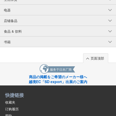
18-4米色/B140厘米
电器
(542-121)
店铺备品
1点/组
批发价:
仅限会员
售罄
食品 & 饮料
18-4米色/B150厘米
书籍
(542-121)
1点/组
批发价:
仅限会员
售罄
页面顶部
18-4米色/B160厘米
服务于日本厂商
(542-121)
商品の掲載をご希望のメーカー様へ
1点/组
越境EC「SD export」出展のご案内
批发价:
仅限会员
售罄
快捷链接
18-5驼色/B110厘米
收藏夹
(542-121)
订购履历
1点/组
批发价:
仅限会员
售罄
帮助