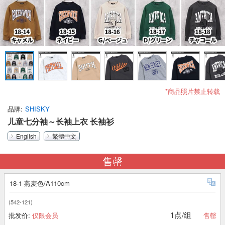
*商品照片禁止转载
品牌
SHISKY
儿童七分袖～长袖上衣 长袖衫
English
繁體中文
售罄
18-1 燕麦色/A110cm
(542-121)
1点/组
批发价:
仅限会员
售罄