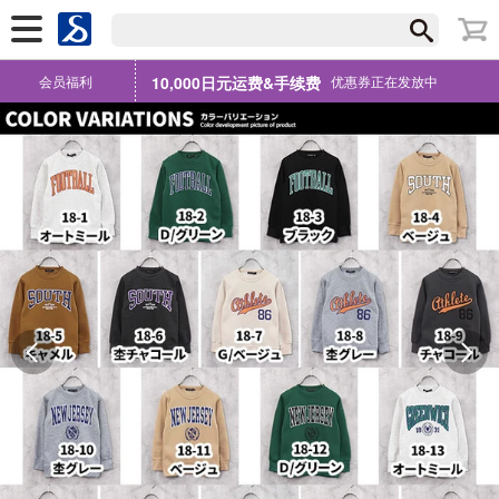
会员福利
10,000日元运费&手续费
优惠券正在发放中