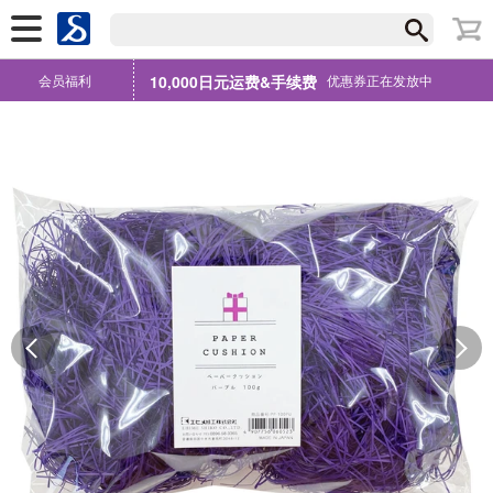
会员福利
10,000日元运费&手续费
优惠券正在发放中