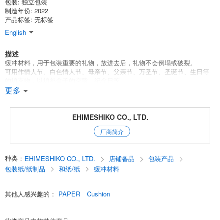
包装: 独立包装
制造年份: 2022
产品标签: 无标签
English
描述
缓冲材料，用于包装重要的礼物，放进去后，礼物不会倒塌或破裂。
可用作情人节、白色情人节、母亲节、父亲节、万圣节、圣诞节、生日等
的填充物，以填补盒子的空隙。纪念日等。
它是理想的礼物包装，因为它看起来很华丽。
更多
[容量]100克 [颜色]紫色
EHIMESHIKO CO., LTD.
English
厂商简介
种类
:
EHIMESHIKO CO., LTD.
店铺备品
包装产品
包装纸/纸制品
和纸/纸
缓冲材料
其他人感兴趣的
:
PAPER
Cushion