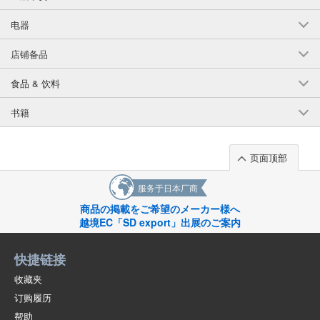
电器
店铺备品
食品 & 饮料
书籍
页面顶部
服务于日本厂商
商品の掲載をご希望のメーカー様へ
越境EC「SD export」出展のご案内
快捷链接
收藏夹
订购履历
帮助