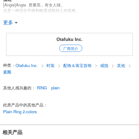
[Angie]Angie 质量高，有女人味。
这是一种适合平静和略显成熟的人的风格。
标准色，有光泽的质地。 简单设计的戒指是新推出的!
更多
标准银色和金色，这两种颜色都很受欢迎。
不含镍的黄铜材料被镀上了高质量的特殊颜色的电镀层。
Otafuku Inc.
*[安琪]安琪系列在这里!
厂商简介
*其他戒指在这里
English
种类
:
Otafuku Inc.
时装
配饰＆珠宝首饰
戒指
其他
素圈
其他人感兴趣的
:
RING
plain
此类产品中的其他产品
:
Plain Ring 2-colors
相关产品