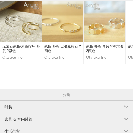
无宝石戒指/素圈指环 补
戒指 补货 巴洛克碎石 2
戒指 补货 耳夹 2种方法
戒
货 2颜色
颜色
2颜色
Otafuku Inc.
Otafuku Inc.
Otafuku Inc.
Ot
分类
时装
家具 & 室内装饰
生活杂货