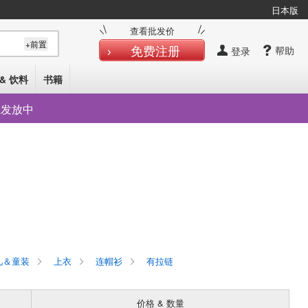
日本版
查看批发价
+前置
免费注册
帮助
登录
& 饮料
书籍
在发放中
＆童装
上衣
连帽衫
有拉链
价格 & 数量