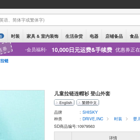
(英语、简体字或繁体字)
时装
家具 & 室内装饰
生活杂货
电器
店铺备品
食品 
6
惠券
10,000日元运费&手续费
优惠券正
会员福利
拉链
儿童拉链连帽衫 登山外套
English
繁體中文
品牌
SHISKY
种类
DRIVE,INC
时装
婴儿
SD商品编号:10979563
详情