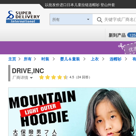
以批发价进口日本
儿童拉链连帽衫 登山外套
关键字或厂商名
所有
新到产品
125
优
主页
所有
时装
婴儿＆童装
上衣
连帽衫
有
DRIVE,INC
厂商详情
4.5（24 回答）