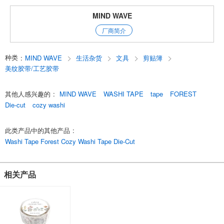
只需直接贴上，无需担心留白问题，图案便会清晰凸显，
为您的计划本和笔记本增添一抹优雅气息。
MIND WAVE
它们也非常适合用于写信、包装礼物，以及装饰照片和贺卡。
厂商简介
只需简单贴几下，这些产品就能让您轻松打造出独特而别致的风格。
English
种类
:
MIND WAVE
生活杂货
文具
剪贴簿
美纹胶带/工艺胶带
其他人感兴趣的
:
MIND WAVE
WASHI TAPE
tape
FOREST
Die-cut
cozy washi
此类产品中的其他产品
:
Washi Tape Forest Cozy Washi Tape Die-Cut
相关产品