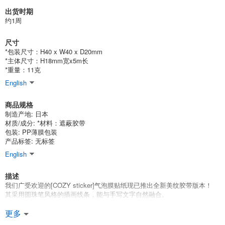
出货时期
约1周
尺寸
*包装尺寸：H40 x W40 x D20mm
*主体尺寸：H18mm宽x5m长
*重量：11克
English
商品规格
制造产地: 日本
材质/成分: *材料：遮蔽胶带
包装: PP薄膜包装
产品标签: 无标签
English
描述
我们广受欢迎的[COZY sticker]气泡膜贴纸现已推出全新美纹胶带版本！
其采用圆珠笔风格的插画线条，能与手写文字自然融合。
Mind Wave的模切美纹胶带
更多
采用沿插画轮廓裁切的设计。