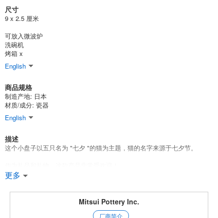
尺寸
(SM4)
9 x 2.5 厘米
10点/组
批发价:
仅限会员
售罄
可放入微波炉
洗碗机
七田真子28 马梅巴奇，苏格兰人
烤箱 x
(SM5)
English
10点/组
批发价:
仅限会员
有库存
商品规格
制造产地: 日本
材质/成分: 瓷器
English
描述
这个小盘子以五只名为 "七夕 "的猫为主题，猫的名字来源于七夕节。
作为礼品和礼物，这款产品非常受欢迎！
还可提供礼品。请点击此处←←。
更多
请点击这里查看所有 SHICHITA 系列。
相关词汇
Mitsui Pottery Inc.
厂商简介
我们还向爱猫人士推荐此商品。