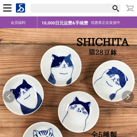
会员福利
10,000日元运费&手续费
优惠券正在发放中