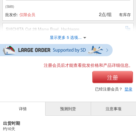
(SM5)
2点/组
批发价:
仅限会员
有库存
SHICHITA Cat 28 Mame Bowl, Hachiware
显示更多 5 选项...
(SM1)
10点/组
批发价:
仅限会员
有库存
SHICHITA Cat 28 Beanpot, Nora
注册会员后才能查看批发价格和产品详细信息。
(SM2)
注册
10点/组
批发价:
仅限会员
售罄
已经注册会员？
登录
七田真奈子28 马梅巴奇-多拉
详情
预测到货
注意事项
(SM3)
10点/组
批发价:
仅限会员
售罄
出货时期
约10天
芝田奈子28 马梅巴奇，米科