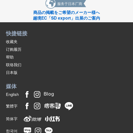
服务于日本厂商
商品の掲載をご希望のメーカー様へ
越境EC「SD export」出展のご案内
快捷链接
收藏夹
订购履历
帮助
联络我们
日本版
媒体
English
繁體字
简体字
한국어