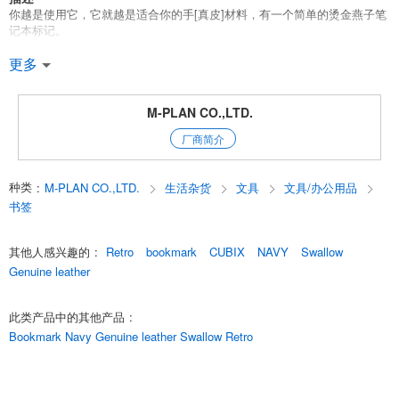
你越是使用它，它就越是适合你的手[真皮]材料，有一个简单的烫金燕子笔
记本标记。
*由柔软的真皮制成，可舒适地放在任何书中。
更多
*传统的美是简单地在高质量的真皮材料上烫印的。
*豪华的表面处理，不仅注意到材料，而且注意到加工的细节。
*你越是使用它，你就越是喜欢它。
M-PLAN CO.,LTD.
*还可提供配套的书套。
厂商简介
*建议不仅用于自己使用，也可作为礼物。
*颜色的变化是。
种类
:
M-PLAN CO.,LTD.
生活杂货
文具
文具/办公用品
[Navy]*[Black]*[Off-white].
这三种颜色是[海军]*[黑色]*[米白色]。
书签
点击这里，查看Tsubame Note合作产品的所有项目。
其他人感兴趣的
:
Retro
bookmark
CUBIX
NAVY
Swallow
[新复古][昭和复古][文具女孩][父亲节][母亲节][礼物]。
Genuine leather
English
此类产品中的其他产品
:
Bookmark Navy Genuine leather Swallow Retro