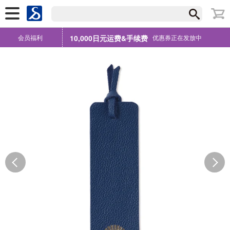
会员福利
10,000日元运费&手续费
优惠券正在发放中