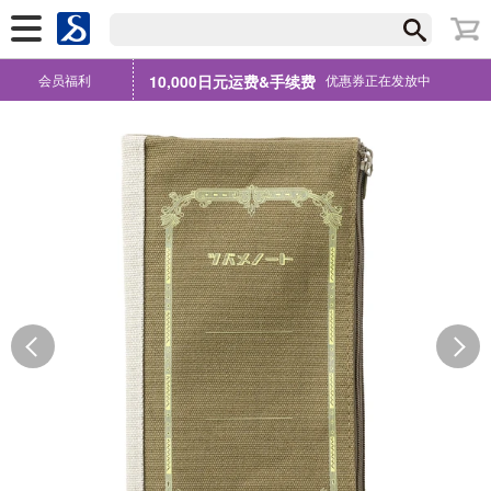
会员福利
10,000日元运费&手续费
优惠券正在发放中