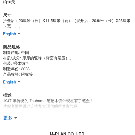
约10天
尺寸
折叠后：20厘米（长）X11.5厘米（宽）（展开后：20厘米（长）X23厘米
（宽））。
English
商品规格
制造产地: 中国
材质/成分: 厚厚的驼峰（背面有层压）。
包装: 裸体销售
制造年份: 2023
产品标签: 附标签
English
描述
1947 年传统的 Tsubame 笔记本设计现在有了笔盒！
片假名徽标设计充满复古现代的新复古气息
*笔袋主体有一个双层口袋，容量充足。内侧有一个口袋，可放置智能手
更多
机、公文包、备忘录、笔记本等物品和一支笔。内侧有一个口袋，可放置
智能手机、公文包、备忘录、笔记本等，还有一个笔筒，可容纳约六支钢
笔，深受钢笔爱好者的喜爱。
M-PLAN CO.,LTD.