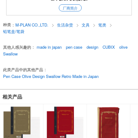
*一物多用，可用作智能手机等小件物品的收纳盒或存折包。
厂商简介
*采用厚实坚固的驼峰材料，保持了燕子笔记本的传统设计，不会因用力使
用而凹陷。
笔盒
种类
:
M-PLAN CO.,LTD.
生活杂货
文具
笔类
笔袋 Swallow x CUBIX Retro Design 共有四种颜色可供选择：深蓝色、灰
色、橄榄色和引擎色。
铅笔盒/笔袋
English
其他人感兴趣的
:
made in japan
pen case
design
CUBIX
olive
Swallow
此类产品中的其他产品
:
Pen Case Olive Design Swallow Retro Made in Japan
相关产品