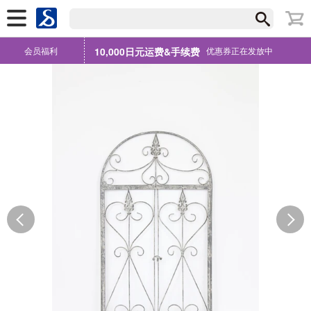
会员福利
10,000日元运费&手续费
优惠券正在发放中