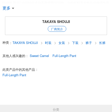
[24AW 新品] 由细纱织成的高密度双层织物。这种面料具有极佳的伸缩性和
弹性，可以随着身体的运动而伸缩，因此不会产生压力，也不会分散令人
更多
担忧的身体线条。锥形廓形贴合腰部，筒内留有少许空间，向下摆逐渐变
细，是时尚造型的皇家路线图。有三种颜色可供选择：卡其色米色*军绿色
（经常出现在 chinos 中）和漂亮的黑色。
TAKAYA SHOUJI
厂商简介
24AW-1
English
种类
:
TAKAYA SHOUJI
时装
女装
下装
裤子
长裤
其他人感兴趣的
:
Sweet Camel
Full-Length Pant
此类产品中的其他产品
:
Full-Length Pant
分类