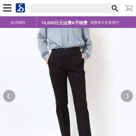
会员福利
10,000日元运费&手续费
优惠券正在发放中