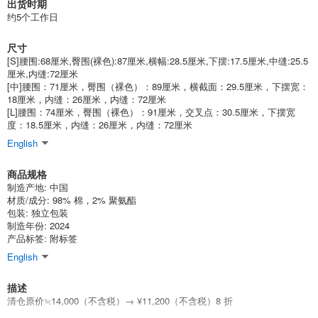
出货时期
约5个工作日
尺寸
[S]腰围:68厘米,臀围(裸色):87厘米,横幅:28.5厘米,下摆:17.5厘米,中缝:25.5
厘米,内缝:72厘米
[中]腰围：71厘米，臀围（裸色）：89厘米，横截面：29.5厘米，下摆宽：
18厘米，内缝：26厘米，内缝：72厘米
[L]腰围：74厘米，臀围（裸色）：91厘米，交叉点：30.5厘米，下摆宽
度：18.5厘米，内缝：26厘米，内缝：72厘米
English
商品规格
制造产地: 中国
材质/成分: 98% 棉，2% 聚氨酯
包装: 独立包装
制造年份: 2024
产品标签: 附标签
English
描述
清仓原价≒14,000（不含税）→ ¥11,200（不含税）8 折