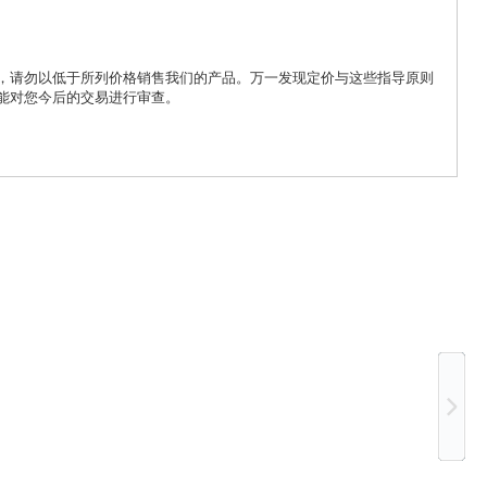
，请勿以低于所列价格销售我们的产品。万一发现定价与这些指导原则
能对您今后的交易进行审查。
Ne