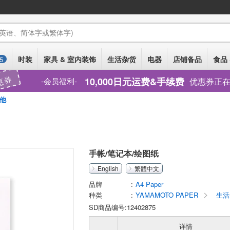
(英语、简体字或繁体字)
时装
家具 & 室内装饰
生活杂货
电器
店铺备品
食品 
5
惠券
10,000日元运费&手续费
优惠券正
会员福利
他
手帐/笔记本/绘图纸
English
繁體中文
品牌
A4 Paper
种类
YAMAMOTO PAPER
生活
SD商品编号:12402875
详情