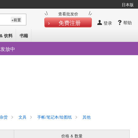
日本版
查看批发价
+前置
免费注册
帮助
登录
& 饮料
书籍
在发放中
杂货
文具
手帐/笔记本/绘图纸
其他
价格 & 数量