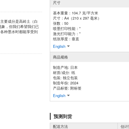
尺寸
基本重量：104.7 克/平方米
尺寸：A4（210 x 297 毫米）
的主要成分是高岭土（白
张数：50
现象，但我们希望我们已
喷墨打印性能：*
用各种墨水时都能享受到
激光打印能力：*
纸张厚度：垂直
English
商品规格
制造产地: 日本
材质/成分: 纸
包装: 独立包装
制造年份: 2024
产品标签: 附标签
English
预测到货
配送方法
估计