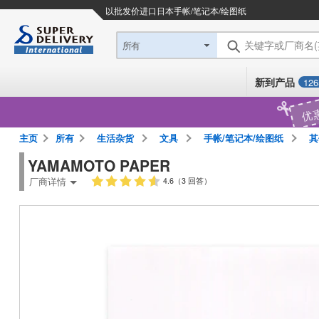
以批发价进口日本
手帐/笔记本/绘图纸
关键字或厂商名
所有
新到产品
126
优
主页
所有
生活杂货
文具
手帐/笔记本/绘图纸
其
YAMAMOTO PAPER
厂商详情
4.6（3 回答）