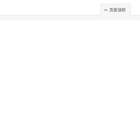
页面顶部
t」出展のご案内
.
 Chuo-ku TOKYO 103-0014, JAPAN
. 100%
)