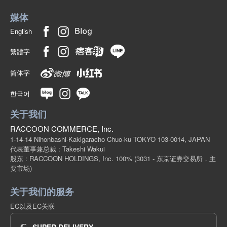
(STA44-01)
媒体
1点/组
批发价:
仅限会员
有库存
English
8-5 米白色/130 厘米
繁體字
(STA44-01)
简体字
1点/组
批发价:
仅限会员
有库存
한국어
8-5 米白色/140 厘米
关于我们
(STA44-01)
RACCOON COMMERCE, Inc.
1点/组
批发价:
仅限会员
售罄
1-14-14 Nihonbashi-Kakigaracho Chuo-ku TOKYO 103-0014, JAPAN
代表董事兼总裁 : Takeshi Wakui
股东 : RACCOON HOLDINGS, Inc. 100%
(3031 - 东京证券交易所，主
8-5 米白色/150 厘米
要市场)
(STA44-01)
关于我们的服务
1点/组
批发价:
仅限会员
售罄
EC以及EC关联
8-5 米白色/160 厘米
SUPER DELIVERY