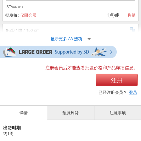
(STA44-01)
1点/组
批发价:
仅限会员
售罄
8-2D / 绿 / 150 cm
显示更多 38 选项...
(STA44-01)
1点/组
批发价:
仅限会员
售罄
8-2D / 绿 / 160 厘米
注册会员后才能查看批发价格和产品详细信息。
(STA44-01)
注册
1点/组
批发价:
仅限会员
售罄
已经注册会员？
登录
8-3 深蓝色/110 厘米
详情
预测到货
注意事项
(STA44-01)
1点/组
批发价:
仅限会员
有库存
出货时期
约1周
8-3深蓝色/120 厘米