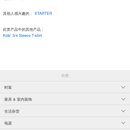
(STA44-01)
其他人感兴趣的
:
STARTER
1点/组
批发价:
仅限会员
售罄
8-4 黑色/110 厘米
此类产品中的其他产品
:
Kids' 3/4 Sleeve T-shirt
(STA44-01)
1点/组
批发价:
仅限会员
有库存
8-4 黑色/120 厘米
(STA44-01)
分类
1点/组
批发价:
仅限会员
有库存
时装
8-4 黑色/130 厘米
家具 & 室内装饰
(STA44-01)
1点/组
生活杂货
批发价:
仅限会员
售罄
电器
8-4 黑色/140 厘米