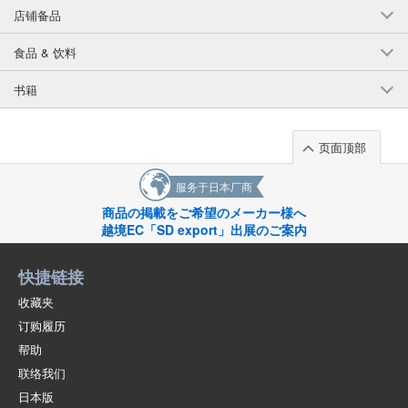
店铺备品
(STA44-01)
1点/组
批发价:
仅限会员
售罄
食品 & 饮料
8-4 黑色/150 厘米
书籍
(STA44-01)
1点/组
批发价:
仅限会员
售罄
页面顶部
服务于日本厂商
8-4 黑色/160 厘米
商品の掲載をご希望のメーカー様へ
(STA44-01)
越境EC「SD export」出展のご案内
1点/组
批发价:
仅限会员
售罄
快捷链接
8-5 米白色/110 厘米
收藏夹
订购履历
(STA44-01)
1点/组
批发价:
仅限会员
有库存
帮助
联络我们
8-5 米白色/120 厘米
日本版