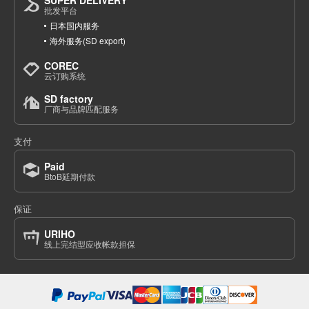
批发平台
(STA44-01)
日本国内服务
1点/组
批发价:
仅限会员
售罄
海外服务(SD export)
COREC
8-6 紫色/110 厘米
云订购系统
(STA44-01)
SD factory
1点/组
厂商与品牌匹配服务
批发价:
仅限会员
有库存
支付
8-6 紫色/120 厘米
Paid
(STA44-01)
BtoB延期付款
1点/组
批发价:
仅限会员
售罄
保证
8-6 紫色/130 厘米
URIHO
线上完结型应收帐款担保
(STA44-01)
1点/组
批发价:
仅限会员
售罄
8-6 紫色/140 厘米