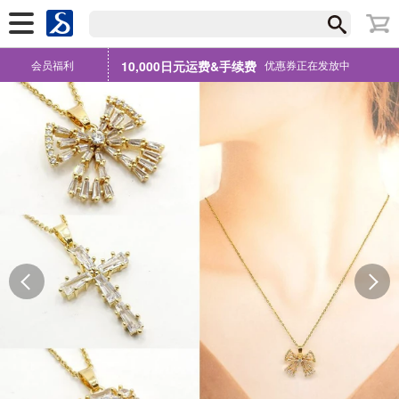
会员福利
10,000日元运费&手续费
优惠券正在发放中