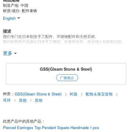
制造产地: 中国
材质/成分: 配件泰铢
English
描述
我们专门在日本制造手工配件、不锈钢配件和天然石材。
我们的所有产品都在日本手工擦拭、检查和包装，然后精心包装和运输。
[产品描述］
更多
顶部有丝带、十字架和方形吊坠。
GSS(Gleam Stone & Steel)
可爱的造型一定会吸引你的眼球！
厂商简介
简单易用！
种类
:
GSS(Gleam Stone & Steel)
时装
配饰＆珠宝首饰
建议用于项链和其他配件。
耳环
其他
其他
[产品规格］
*尺寸：十字形，约 33 毫米 x 18 毫米（包括罐子）：罐子内径，约 4 毫米
此类产品中的其他产品
:
x 2 毫米
Pierced Earringss Top Pendant Square Handmade 1-pcs
正方形，约 20 毫米 x 19 毫米（包括罐子）：罐子内径约 4 毫米 x 2 毫米