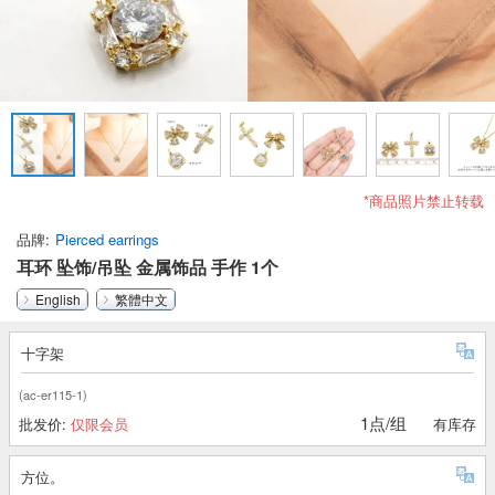
*商品照片禁止转载
品牌
Pierced earrings
耳环 坠饰/吊坠 金属饰品 手作 1个
English
繁體中文
十字架
(ac-er115-1)
1点/组
批发价:
仅限会员
有库存
方位。