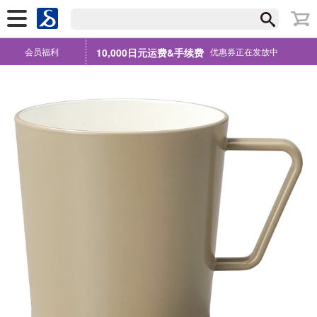
会员福利
10,000日元运费&手续费
优惠券正在发放中