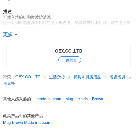
描述
可放入洗碗机和微波炉清洗
这一系列树脂餐具采用时尚的大地色系。餐具具有防水功能，即使用少量
水也能轻松清洗，因此既节水又环保。环保。
更多
点击此处查看新产品
单击此处查看热门产品
单击此处查看 ISHIDA 的其他产品
OEX.CO.,LTD
English
厂商简介
种类
:
OEX.CO.,LTD
生活杂货
餐具＆厨房用品
餐盘餐具
马克杯
其他人感兴趣的
:
made in japan
Mug
ishida
Brown
此类产品中的其他产品
:
Mug Brown Made in Japan