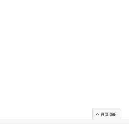
页面顶部
t」出展のご案内