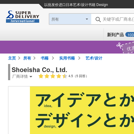
以批发价进口日本
艺术/设计书籍 Design
关键字或厂商名
所有
新到产品
103
优
主页
所有
书籍
实用书籍
艺术/设计
Shoeisha Co., Ltd.
厂商详情
4.5（5 回答）