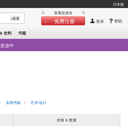
日本版
查看批发价
+前置
免费注册
帮助
登录
& 饮料
书籍
在发放中
实用书籍
艺术/设计
价格 & 数量