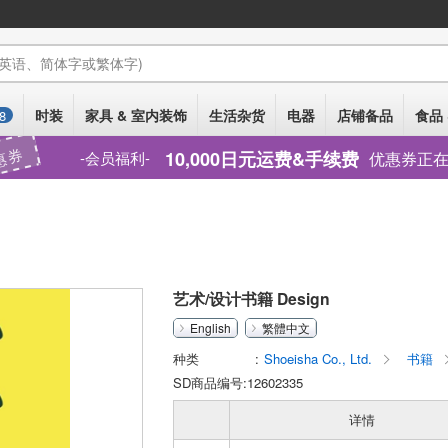
(英语、简体字或繁体字)
时装
家具 & 室内装饰
生活杂货
电器
店铺备品
食品 
8
惠券
10,000日元运费&手续费
优惠券正
会员福利
艺术/设计书籍 Design
English
繁體中文
种类
Shoeisha Co., Ltd.
书籍
SD商品编号:12602335
详情