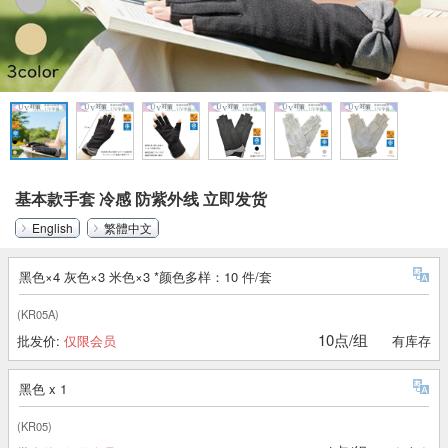
基本款手套 冷感 防紫外线 立即发货
English
繁體中文
黑色×4 灰色×3 米色×3 *颜色多样：10 件/套
(KR05A)
10点/组
批发价:
仅限会员
有库存
黑色 x 1
(KR05)