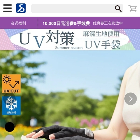
会员福利
10,000日元运费&手续费
优惠券正在发放中