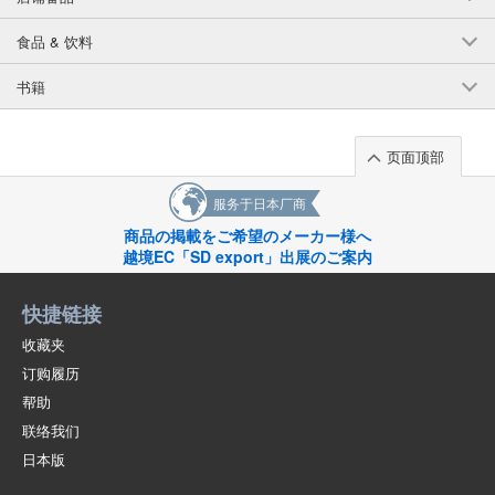
食品 & 饮料
书籍
页面顶部
服务于日本厂商
商品の掲載をご希望のメーカー様へ
越境EC「SD export」出展のご案内
快捷链接
收藏夹
订购履历
帮助
联络我们
日本版