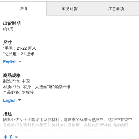
详情
预测到货
注意事项
出货时期
约1周
尺寸
*手围：21-22 厘米
*总长度：21 厘米
English
商品规格
制造产地: 中国
材质/成分: 衣身：人造丝*麻*聚酯纤维
产品标签: 附标签
English
描述
防紫外线女士手套采用麻质材料，是夏季的标准天然材料。这种带有镂空
花纹的提花面料具有很高的接触冷却灵敏度，在提供防紫外线功能的同
时，手感凉爽舒适。由于面料轻薄柔软，这款手套剪裁修身。
更多