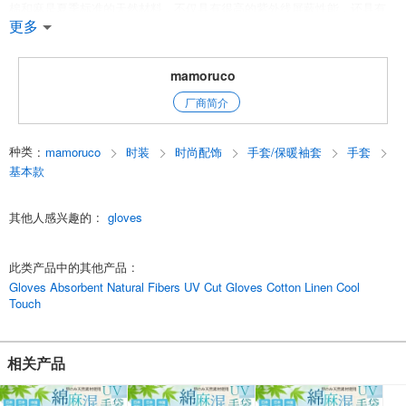
棉和麻是夏季标准的天然材料，不仅具有很高的紫外线屏蔽性能，还具有
很高的接触冷却感、
更多
夏天戴上这款手套，可以清凉舒适地抵御紫外线。
网状掌面有硅树脂防滑涂层。
由于面料轻薄柔软，这款手套的轮廓非常纤细。
mamoruco
厂商简介
*网状掌面便于智能手机操作。
后记）
种类
:
mamoruco
时装
时尚配饰
手套/保暖袖套
手套
*有些产品图片是根据实际图片人工智能生成的，以展示我们的产品在各种
情况下的适用性。
基本款
English
其他人感兴趣的
:
gloves
此类产品中的其他产品
:
Gloves Absorbent Natural Fibers UV Cut Gloves Cotton Linen Cool
Touch
相关产品