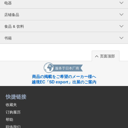
电器
店铺备品
食品 & 饮料
书籍
页面顶部
服务于日本厂商
商品の掲載をご希望のメーカー様へ
越境EC「SD export」出展のご案内
快捷链接
收藏夹
订购履历
帮助
联络我们