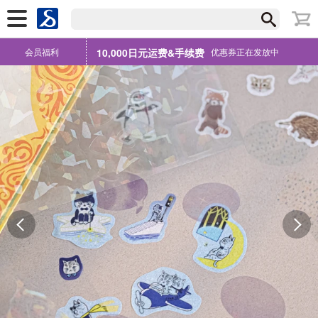
会员福利
10,000日元运费&手续费
优惠券正在发放中