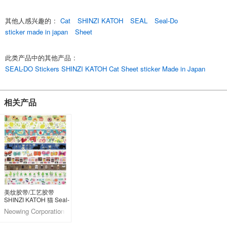
其他人感兴趣的
:
Cat
SHINZI KATOH
SEAL
Seal-Do
sticker made in japan
Sheet
此类产品中的其他产品
:
SEAL-DO Stickers SHINZI KATOH Cat Sheet sticker Made in Japan
相关产品
美纹胶带/工艺胶带
SHINZI KATOH 猫 Seal-
Do贴纸堂
Neowing Corporation
LifeStyle division