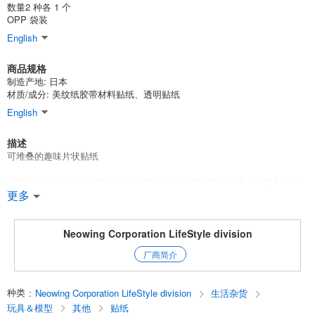
数量2 种各 1 个
OPP 袋装
English
商品规格
制造产地: 日本
材质/成分: 美纹纸胶带材料贴纸、透明贴纸
English
描述
可堆叠的趣味片状贴纸
这套贴纸包括由遮蔽胶带制成的动物贴纸和渐变色透明贴纸，灵感来自各
种风景。
更多
您可以将贴纸任意组合堆叠，享受可爱的装饰效果！
Neowing Corporation LifeStyle division
透明贴纸可与各种物品组合使用，为您喜爱的图案增添闪闪发光的全息图
厂商简介
风格布置！
English
种类
:
Neowing Corporation LifeStyle division
生活杂货
玩具＆模型
其他
贴纸