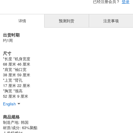
已经注册会员？
登录
详情
预测到货
注意事项
出货时期
约1周
尺寸
*长度 *机身宽度
68 厘米 46 厘米
*肩宽 *袖口宽
38 厘米 59 厘米
*上宽 *臂孔
17 厘米 22 厘米
*胸宽 *颈高
52 厘米 9 厘米
English
商品规格
制造产地: 韩国
材质/成分: 63%聚酯
人造纤维34