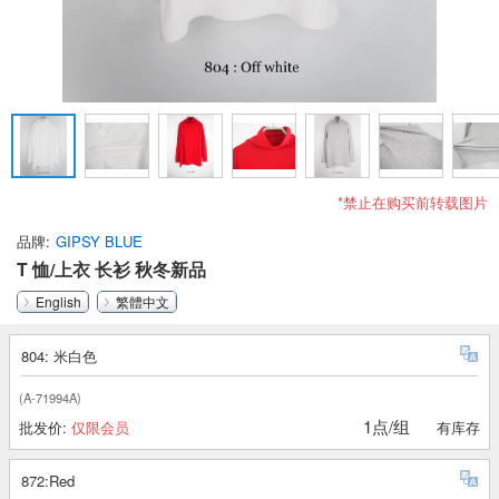
*禁止在购买前转载图片
品牌
GIPSY BLUE
T 恤/上衣 长衫 秋冬新品
English
繁體中文
804: 米白色
(A-71994A)
1点/组
批发价:
仅限会员
有库存
872:Red