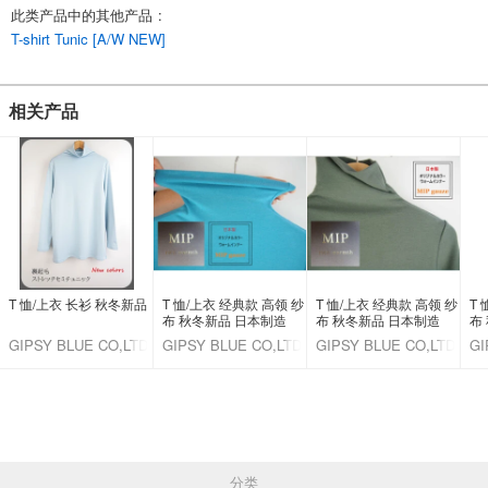
此类产品中的其他产品
:
*有弹性有
T-shirt Tunic [A/W NEW]
*衬里：无
*口袋：无
*洗涤说明
相关产品
可手洗
English
T 恤/上衣 长衫 秋冬新品
T 恤/上衣 经典款 高领 纱
T 恤/上衣 经典款 高领 纱
T
布 秋冬新品 日本制造
布 秋冬新品 日本制造
布
GIPSY BLUE CO,LTD.
GIPSY BLUE CO,LTD.
GIPSY BLUE CO,LTD.
GI
分类