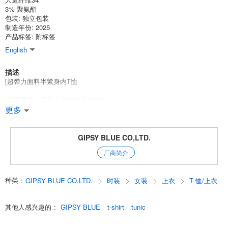
3% 聚氨酯
包装: 独立包装
制造年份: 2025
产品标签: 附标签
English
描述
[超弹力面料半紧身内T恤
*正面平滑，背面有温暖的凸起结构。
反面具有温暖的磨毛质感。
更多
增加了人造丝比例，给皮肤带来舒适光滑的触感，并具有舒适的弹性和伸
缩性。
GIPSY BLUE CO,LTD.
高针裁剪内衣，手感舒适顺滑，弹性十足。
厂商简介
长度比一般内衣更长、
A 字形轮廓从腋下缓缓展开
种类
:
GIPSY BLUE CO,LTD.
时装
女装
上衣
T 恤/上衣
穿着舒适。
温暖湿润，触感顺滑
其他人感兴趣的
:
GIPSY BLUE
t-shirt
tunic
半蓬松的长度，造型流畅。
*厚度略硬