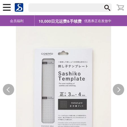
会员福利
10,000日元运费&手续费
优惠券正在发放中