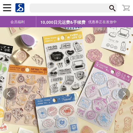
会员福利
10,000日元运费&手续费
优惠券正在发放中