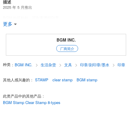
描述
2025 年 5 月推出
BGM 的可粘贴、可剥离透明印章
更多
[使用方法］
1 贴在亚克力块上（需单独购买）
2 放上印章墨水
BGM INC.
3 在纸上盖章
厂商简介
透明，从上面可以看到盖印的位置，方便盖印！
有易于使用的记录类型和可爱的设计可供选择。
种类
:
BGM INC.
生活杂货
文具
印章/刻印章/墨水
印章
共有 8 种类型。
其他人感兴趣的
:
STAMP
clear stamp
BGM stamp
透明印章 / 印章 / 印章 / 印章 / BGM / BGM
装饰笔记本 / 笔记本 / 生活日志 / 日记本 / 文具 / 文具
w0fiq0OYm2g
此类产品中的其他产品
:
English
BGM Stamp Clear Stamp 8-types