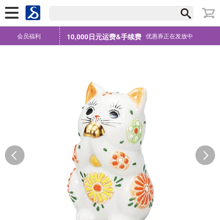
会员福利
10,000日元运费&手续费
优惠券正在发放中