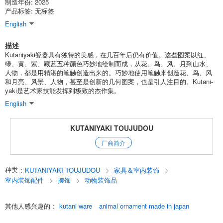
制造年份: 2025
产品标签: 无标签
English
描述
Kutaniyaki瓷器具有独特的美感，在几百年后仍有价值。这些图案以红、
绿、黄、紫、藏蓝五种颜色巧妙地绘制而成，从花、鸟、风、月到山水、
人物，都是用精湛的笔触创造出来的。巧妙地使用笔触来创造花、鸟、风
和月亮、风景、人物，甚至是创新的几何图案，也是引人注目的。Kutani-
yaki是艺术家技能发挥到极致的杰作集。
English
KUTANIYAKI TOUJUDOU
厂商简介
种类
:
KUTANIYAKI TOUJUDOU
家具＆室内装饰
室内装饰配件
摆饰
动物装饰品
其他人感兴趣的
:
kutani ware
animal ornament made in japan