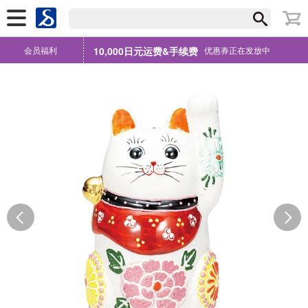
会员福利
10,000日元运费&手续费
优惠券正在发放中