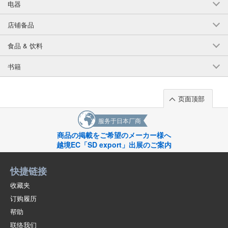
电器
店铺备品
食品 & 饮料
书籍
页面顶部
服务于日本厂商
商品の掲載をご希望のメーカー様へ
越境EC「SD export」出展のご案内
快捷链接
收藏夹
订购履历
帮助
联络我们