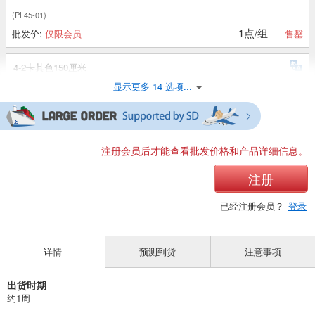
(PL45-01)
1点/组
批发价:
仅限会员
售罄
4-2卡其色150厘米
显示更多 14 选项...
(PL45-01)
1点/组
批发价:
仅限会员
售罄
4-2卡其色160厘米
注册会员后才能查看批发价格和产品详细信息。
(PL45-01)
注册
1点/组
批发价:
仅限会员
售罄
已经注册会员？
登录
4-3 炭色 110cm
详情
预测到货
注意事项
(PL45-01)
1点/组
批发价:
仅限会员
有库存
出货时期
约1周
4-3 炭质120厘米