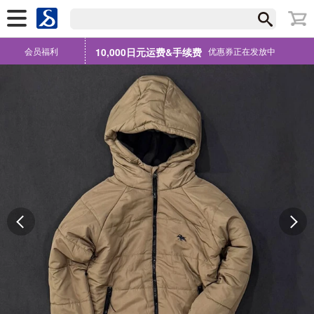
会员福利
10,000日元运费&手续费
优惠券正在发放中