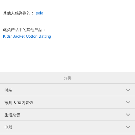
(PL45-01)
其他人感兴趣的
:
polo
1点/组
批发价:
仅限会员
售罄
4-4 黑色 110厘米
此类产品中的其他产品
:
Kids' Jacket Cotton Batting
(PL45-01)
1点/组
批发价:
仅限会员
有库存
4-4黑色120厘米
(PL45-01)
分类
1点/组
批发价:
仅限会员
有库存
时装
4-4 黑色 130厘米
家具 & 室内装饰
(PL45-01)
生活杂货
1点/组
批发价:
仅限会员
有库存
电器
4-4 黑色 140 厘米