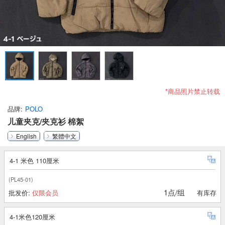
*商品照片禁止转载
品牌
POLO
儿童夹克/夹克衫 棉絮
English
繁體中文
4-1 米色 110厘米
(PL45-01)
1点/组
批发价:
仅限会员
有库存
4-1米色120厘米