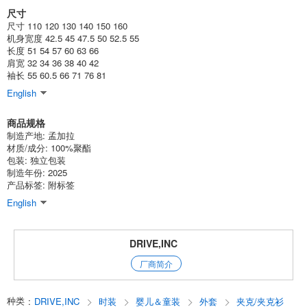
尺寸
(PL45-01)
尺寸 110 120 130 140 150 160
1点/组
批发价:
仅限会员
有库存
机身宽度 42.5 45 47.5 50 52.5 55
长度 51 54 57 60 63 66
肩宽 32 34 36 38 40 42
4-3 炭质130厘米
袖长 55 60.5 66 71 76 81
(PL45-01)
English
1点/组
批发价:
仅限会员
售罄
商品规格
制造产地: 孟加拉
4-3 炭色140厘米
材质/成分: 100%聚酯
包装: 独立包装
(PL45-01)
制造年份: 2025
产品标签: 附标签
1点/组
批发价:
仅限会员
售罄
English
4-3 炭火150厘米
DRIVE,INC
(PL45-01)
1点/组
批发价:
仅限会员
售罄
厂商简介
4-3 炭色160厘米
种类
:
DRIVE,INC
时装
婴儿＆童装
外套
夹克/夹克衫