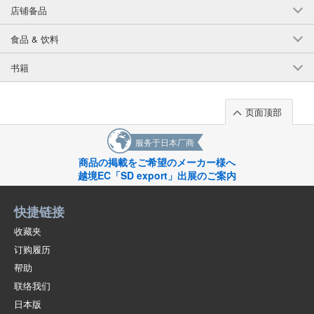
店铺备品
(PL45-01)
1点/组
批发价:
仅限会员
售罄
食品 & 饮料
4-4 黑色 150厘米
书籍
(PL45-01)
1点/组
批发价:
仅限会员
售罄
页面顶部
服务于日本厂商
4-4 黑色 160厘米
商品の掲載をご希望のメーカー様へ
(PL45-01)
越境EC「SD export」出展のご案内
1点/组
批发价:
仅限会员
售罄
快捷链接
收藏夹
订购履历
帮助
联络我们
日本版