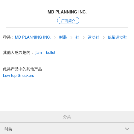
配备软垫鞋垫
沙子 36" (23.0-23.5cm)
采用专为靴子开发的软垫鞋垫，穿着舒适。
MD PLANNING INC.
蜂窝状的缓冲结构可减少行走时的震动。
(BJ-8125 SAND)
厂商简介
台面采用透气性良好的网眼材料，实现了平滑舒适的穿着感！
1点/组
批发价:
仅限会员
有库存
*请事先注意。
种类
:
MD PLANNING INC.
时装
鞋
运动鞋
低帮运动鞋
由于本产品由凸起材料制成，因此会有绒毛、摩擦、轻微的颜色不规则等
沙子 37" (23.5-24.0 cm)
现象。
由于材料的特性，这是不可避免的部分，我们真的很抱歉，但事先请您谅
其他人感兴趣的
:
jam
bullet
(BJ-8125 SAND)
解、
请您在购买前了解清楚。
1点/组
批发价:
仅限会员
有库存
s_vlWYkX4FM
此类产品中的其他产品
:
English
Low-top Sneakers
沙子 38" (24.0-24.5cm)
(BJ-8125 SAND)
1点/组
批发价:
仅限会员
有库存
沙子 39" (24.5-25.0cm)
分类
(BJ-8125 SAND)
1点/组
批发价:
仅限会员
有库存
时装