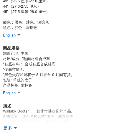
43"（26.5 厘米-27.0 厘米）
44"（27.0-27.5 厘米）
深棕色42英寸（26.0-26.5厘米）。
45"（27.5 厘米-28.0 厘米）
(BJ-8125 DK.BRN)
颜色：黑色、沙色、深棕色
1点/组
黑色，沙色，深棕色
批发价:
仅限会员
有库存
English
深棕色 43"（26.5-27.0厘米）
商品规格
(BJ-8125 DK.BRN)
制造产地: 中国
材质/成分: *鞋面材料合成革
1点/组
批发价:
仅限会员
有库存
*鞋底材料： 合成鞋底合成鞋底
*侧面拉链无
*黑色失踪尺码将于 8 月底至 9 月间有货。
深棕色 44" (27.0-27.5cm)
包装: 单独的盒子
产品标签: 附标签
(BJ-8125 DK.BRN)
English
1点/组
批发价:
仅限会员
有库存
描述
深棕色 45" (27.5-28.0cm)
Wallaby Boots*，一款非常受欢迎的产品。
四季皆宜，适合各种风格*街头、基本款等 。
(BJ-8125 DK.BRN)
从紧身裤到厚实的裤子，竟然都能搭配。
1点/组
批发价:
仅限会员
有库存
这是一款非常实用的单品，可以拓宽您的搭配范围。
更多