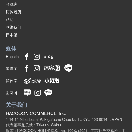
收藏夹
沙子 44" (27.0-27.5cm)
订购履历
帮助
(BJ-8125 SAND)
1点/组
联络我们
批发价:
仅限会员
有库存
日本版
沙子 45" (27.5-28.0cm)
媒体
(BJ-8125 SAND)
English
1点/组
批发价:
仅限会员
有库存
繁體字
简体字
한국어
关于我们
RACCOON COMMERCE, Inc.
1-14-14 Nihonbashi-Kakigaracho Chuo-ku TOKYO 103-0014, JAPAN
代表董事兼总裁 : Takeshi Wakui
股东 : RACCOON HOLDINGS, Inc. 100%
(3031 - 东京证券交易所，主