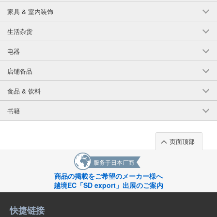
家具 & 室内装饰
40英寸（25.0-25.5厘米）的沙子
生活杂货
(BJ-8125 SAND)
1点/组
批发价:
仅限会员
有库存
电器
41英寸（25.5-26.0厘米）的沙子
店铺备品
(BJ-8125 SAND)
食品 & 饮料
1点/组
批发价:
仅限会员
有库存
书籍
42英寸（26.0-26.5厘米）的沙子
(BJ-8125 SAND)
页面顶部
1点/组
批发价:
仅限会员
有库存
服务于日本厂商
商品の掲載をご希望のメーカー様へ
沙子 43" (26.5-27.0 cm)
越境EC「SD export」出展のご案内
(BJ-8125 SAND)
1点/组
批发价:
仅限会员
有库存
快捷链接