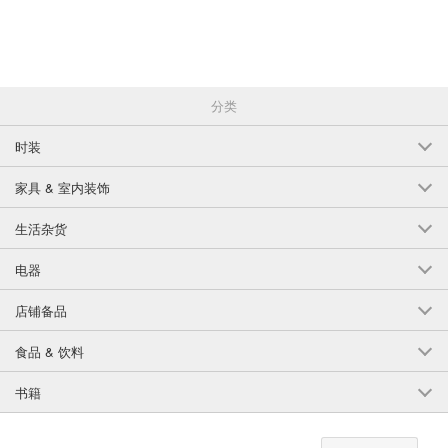
在第 4 部分中，我们将介绍英国人喜爱已久的*事物。经典的礼品篮、喝茶
必备的瓷器、受欢迎的茶叶品牌、可爱的糖果、骑马活动、起源于英国的
民宿、国民托管组织、红色电话亭、古堡和修道院中的幽灵、有机食品、
香草等等，象征英国的东西实在是太多了。只要看看它们，就能享受其
中。
分类
如果只是观光，那就太浪费时间了。这是对英国的介绍，会让您更想享受
在英国生活的乐趣。
时装
*作者*.
尤卡里-艾略特
家具 & 室内装饰
现居英国。生活方式*烹饪研究员。Fine Living & Dining LLC 代表。生于东
京，2000 年移居英国，现居巴斯。[以 "英式*精致生活与餐饮 "为主题，介
生活杂货
绍融合了烤箱烹饪魅力和其他国家精髓的食谱。她还从事烹饪、餐桌协调
和生活方式造型等多种活动。[她拥有考文特花园花艺学院的文凭，以擅长
电器
制作英式插花而闻名。自 2022 年以来，她一直是英国派奖的评委会成员。
她还是《派室》（Pie Room）（图文版）的编辑。她根据自己在英国 25
年的生活经验，在博客和 SNS 上撰写有关美食和日常生活的文章。
店铺备品
English
食品 & 饮料
书籍