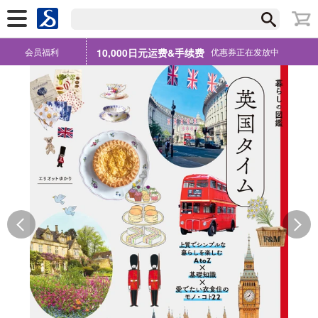
会员福利
10,000日元运费&手续费
优惠券正在发放中