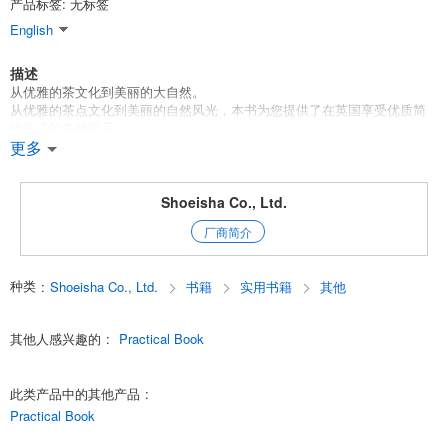
产品标签: 无标签
English
描述
从优雅的茶文化到美丽的大自然。
从优雅的茶点文化到美丽的自然风光，本书为您提供了在英国享受优质简
约生活的各种提示。
和历史传统文化。
更多
Yukari Elliott 在英国生活超过 25 年，一直在社交网站和博客上分享英国生
活的魅力及其丰富的文化。我们请她以 A-Z 的形式分享她在养育孩子、工
Shoeisha Co., Ltd.
作以及与英国人交流的过程中发现的 "享受优质简单生活的秘诀"。
厂商简介
奶油茶比下午茶更深入人心。传承古老美好事物的精神。互相寄贺卡的文
化。优雅和黑色幽默。留学盛行，大学与教育状况良好。丰富的景观，诞
种类
:
Shoeisha Co., Ltd.
书籍
实用书籍
其他
生了[彼得兔(TM)]、[爱丽丝梦游仙境]和[帕丁顿熊]等故事。花园和街角的爱
花生活。对房屋和室内设计的自豪感。美丽的大自然和乡村生活。连英国
人都自嘲的英国美食的演变。王室的开放和不朽女王伊丽莎白二世的受欢
其他人感兴趣的
:
Practical Book
迎程度。重视社区的市民菜园。欢快的酒吧文化。.....在 PART1*3 中，我
们将从不同角度探索英国生活的魅力。
此类产品中的其他产品
:
PART2 包括英国四个国家的特点、历史简介、气候和交通状况、年度活动
Practical Book
以及英国生活的基本要素。