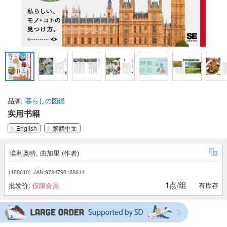
品牌
暮らしの図鑑
实用书籍
English
繁體中文
埃利奥特, 由加里 (作者)
(188610)
JAN:9784798188614
1点/组
批发价:
仅限会员
有库存