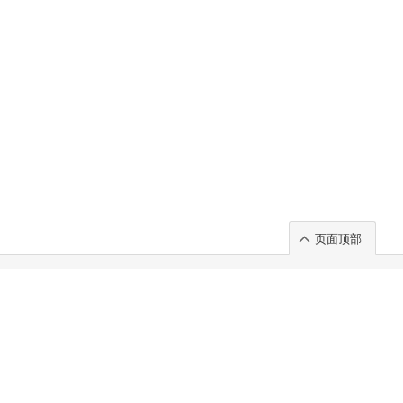
页面顶部
t」出展のご案内
.
 Chuo-ku TOKYO 103-0014, JAPAN