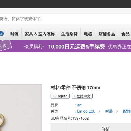
(英语、简体字或繁体字)
时装
家具 & 室内装饰
生活杂货
电器
店铺备品
食品 
9
惠券
10,000日元运费&手续费
优惠券正
会员福利
材料/零件 不锈钢 17mm
English
繁體中文
品牌
art
种类
Lin co;Ltd.
时装
配饰
SD商品编号:13971002
详情