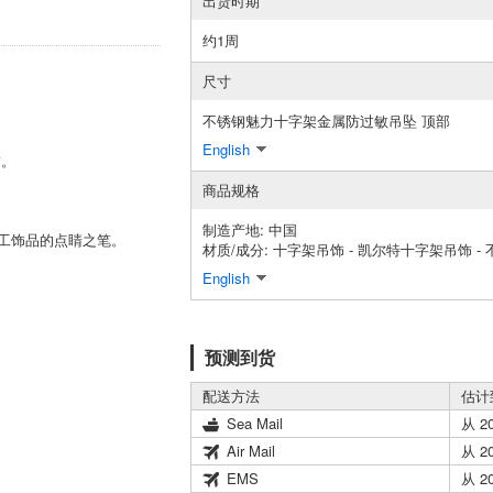
出货时期
约1周
尺寸
不锈钢魅力十字架金属防过敏吊坠 顶部
English
饰。
商品规格
制造产地: 中国
手工饰品的点睛之笔。
材质/成分: 十字架吊饰 - 凯尔特十字架吊饰 -
English
预测到货
配送方法
估计
Sea Mail
从 2
Air Mail
从 2
EMS
从 2