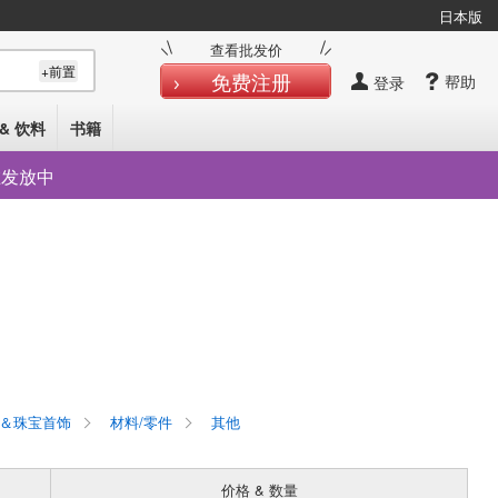
日本版
查看批发价
+前置
免费注册
帮助
登录
& 饮料
书籍
在发放中
＆珠宝首饰
材料/零件
其他
价格 & 数量