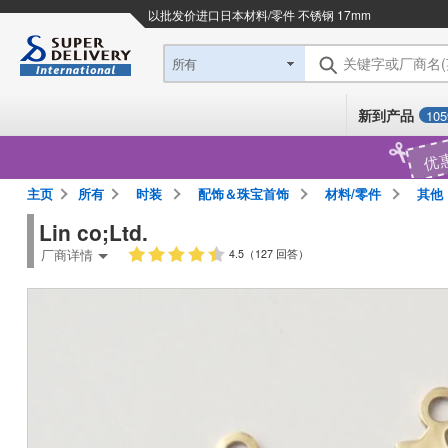
以批发价进口日本
材料/零件 不锈钢 17mm
关键字或厂商名
所有
新到产品
105
优
主页
所有
时装
配饰＆珠宝首饰
材料/零件
其他
Lin co;Ltd.
厂商详情
4.5（127 回答）