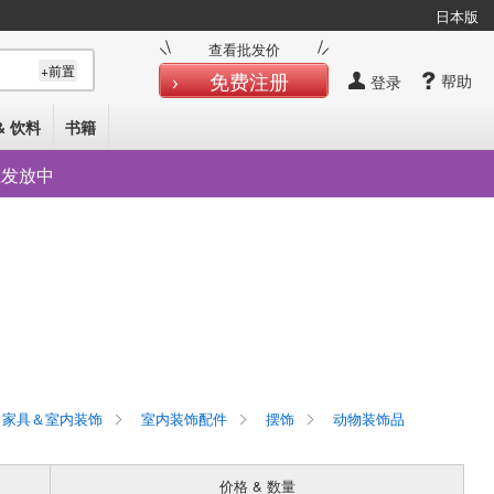
日本版
查看批发价
+前置
免费注册
帮助
登录
& 饮料
书籍
在发放中
家具＆室内装饰
室内装饰配件
摆饰
动物装饰品
价格 & 数量