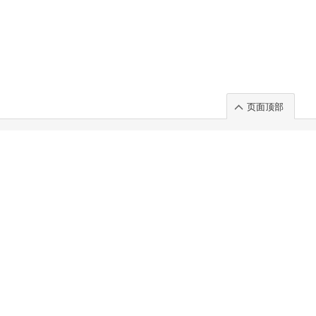
页面顶部
t」出展のご案内
.
 Chuo-ku TOKYO 103-0014, JAPAN
. 100%
)