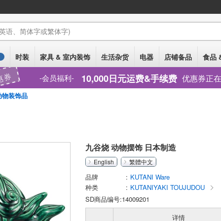
(英语、简体字或繁体字)
时装
家具 & 室内装饰
生活杂货
电器
店铺备品
食品 
1
惠券
10,000日元运费&手续费
优惠券正
会员福利
物装饰品
九谷烧 动物摆饰 日本制造
English
繁體中文
品牌
KUTANI Ware
种类
KUTANIYAKI TOUJUDOU
SD商品编号:14009201
详情