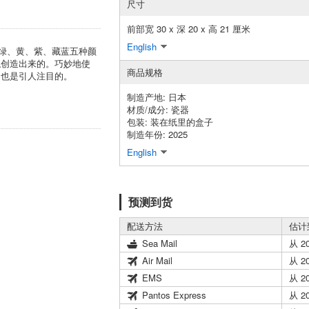
尺寸
前部宽 30 x 深 20 x 高 21 厘米
English
红、绿、黄、紫、藏蓝五种颜
触创造出来的。巧妙地使
商品规格
，也是引人注目的。
制造产地: 日本
材质/成分: 瓷器
包装: 装在纸里的盒子
制造年份: 2025
English
预测到货
配送方法
估计
Sea Mail
从 2
Air Mail
从 2
EMS
从 2
Pantos Express
从 2