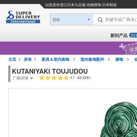
以批发价进口日本
九谷烧 动物摆饰 日本制造
关键字或厂商名
所有
新到产品
21
优
主页
所有
家具＆室内装饰
室内装饰配件
摆饰
动
KUTANIYAKI TOUJUDOU
厂商详情
4.7（62 回答）