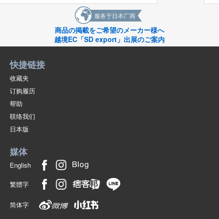
English
服务于日本厂商
商品の掲載をご希望のメーカー様へ
越境EC「SD export」出展のご案内
快捷链接
收藏夹
订购履历
帮助
联络我们
日本版
媒体
English
繁體字
简体字