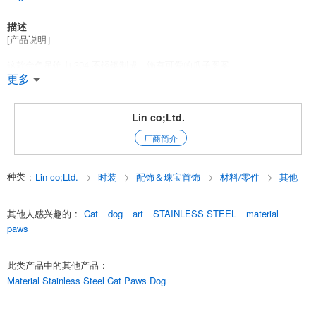
描述
[产品说明］
这款金色吊饰由 304 不锈钢制成，饰有可爱的爪子图案。
更多
设计采用立体表现手法，给人以逼真、柔和的印象。
圆润的外形和光滑的表面给人一种奢华的感觉，是宠物爱好者的最佳选
Lin co;Ltd.
择。
厂商简介
由于它带有拉环，因此可广泛用作项链、手链、耳环、包包挂饰等的手工
制作材料。
种类
:
Lin co;Ltd.
时装
配饰＆珠宝首饰
材料/零件
其他
不锈钢经久耐用、防锈，是一种安全的材料，对金属过敏者也无害。
其他人感兴趣的
:
Cat
dog
art
STAINLESS STEEL
material
[产品规格］
paws
图案：爪子
此类产品中的其他产品
:
材料： 不锈钢（SUS304不锈钢（SUS304）
Material Stainless Steel Cat Paws Dog
尺寸：约 10 x 10 毫米（厚度：约 1.6 毫米）