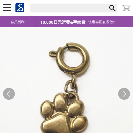
会员福利
10,000日元运费&手续费
优惠券正在发放中