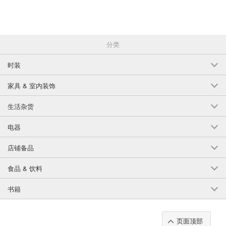
拉环内径：约 4 毫米
颜色：金色（K18 真空电镀材料）
用途：项链、手链、耳环、包包挂件等。
分类
数量： 1 件1 件
时装
*图片显示多件商品，但每件商品均作为单件商品出售。如果您想购买多件
商品，请订购所需的数量。
家具 & 室内装饰
*所有数字均为近似值。个别商品和批量商品存在差异。
生活杂货
*并非所有人都会对本产品过敏。如感觉异常，请停止使用本产品。
电器
*重要提示~请仔细阅读。~*
店铺备品
**由于本产品为海外产品，且为手工制作，因此尺寸可能略有个体差异。
食品 & 饮料
*由于收到的批次不同，即使是相同颜色的产品，颜色也可能略有差异。
书籍
*根据到货时间，价格可能会略有不同。
*我们已尽量使照片的颜色接近实际产品，但根据您的电脑或显示器的不
同，颜色可能会略有差异。
页面顶部