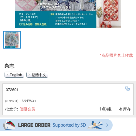
*商品照片禁止转载
杂志
English
繁體中文
072601
(072601)
JAN:PW41
1点/组
批发价:
仅限会员
有库存