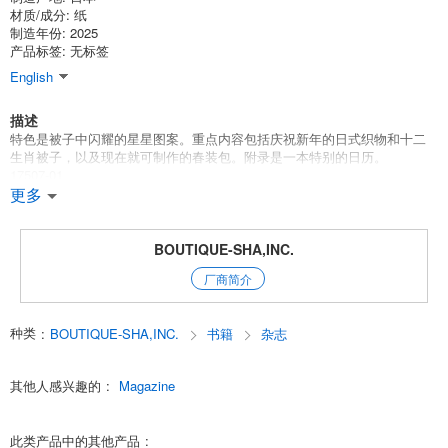
材质/成分: 纸
制造年份: 2025
产品标签: 无标签
English
描述
特色是被子中闪耀的星星图案。重点内容包括庆祝新年的日式织物和十二
生肖被子，以及现在就可制作的春装包。附录是一本特别的日历。
17507-01
更多
1 张装订成册的图案纸，1 本单独的小册子
类别：常规杂志拼布课程
BOUTIQUE-SHA,INC.
English
厂商简介
种类
:
BOUTIQUE-SHA,INC.
书籍
杂志
其他人感兴趣的
:
Magazine
此类产品中的其他产品
: