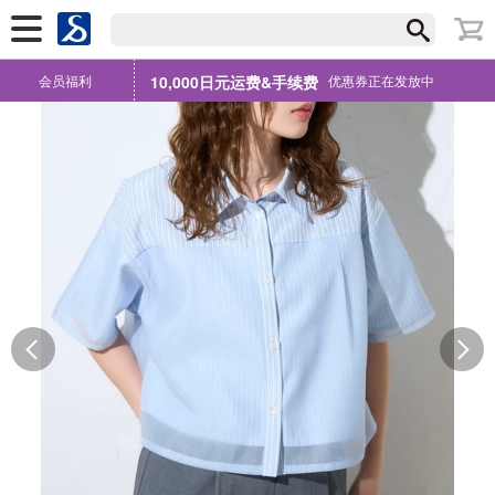
会员福利
10,000日元运费&手续费
优惠券正在发放中