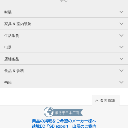
分类
很抱歉，我们不为国外客户提供免运费服务。
时装
*关于库存*.
家具 & 室内装饰
超级快递上显示的库存只是总库存的一部分。
生活杂货
如果您想大量订购，请通过留言与我们联系。
English
电器
店铺备品
食品 & 饮料
书籍
页面顶部
服务于日本厂商
商品の掲載をご希望のメーカー様へ
越境EC「SD export」出展のご案内