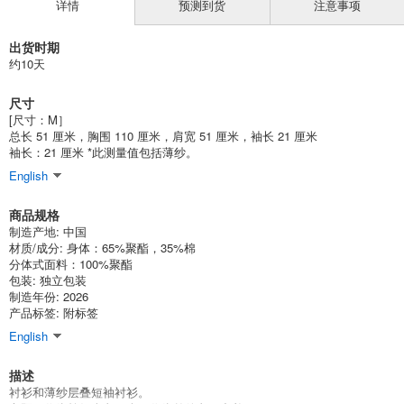
详情
预测到货
注意事项
出货时期
约10天
尺寸
[尺寸：M］
总长 51 厘米，胸围 110 厘米，肩宽 51 厘米，袖长 21 厘米
袖长：21 厘米 *此测量值包括薄纱。
English
商品规格
制造产地: 中国
材质/成分: 身体：65%聚酯，35%棉
分体式面料：100%聚酯
包装: 独立包装
制造年份: 2026
产品标签: 附标签
English
描述
衬衫和薄纱层叠短袖衬衫。