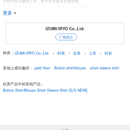
它既可作为梭织上衣，也可作为单件衣服穿着。
宽大的轮廓和较短的长度使其与宽大的下装完美搭配。
在条纹衬衫中加入薄纱，更显女性柔美。
更多
*Petit Fleur
IZUMI-IRYO Co.,Ltd.
专为追求潮流的时尚女性设计！从妩媚可爱的时装到混合休闲的搭配，我
厂商简介
们以合理的价格为各种场合提供各种服饰。
[搜索关键词］
种类
:
IZUMI-IRYO Co.,Ltd.
时装
女装
上衣
衬衫
超过 20,000 日元免运费, 女士, 女性, 休闲, 干净, 衬衫, 中长款, 长衫, 条纹
衬衫, 长衬衫, 素色衬衫, 基本款衬衫
其他人感兴趣的
:
petit fleur
Button shirt/blouse
short sleeve shirt
* 免运费活动
此类产品中的其他产品
:
限时优惠！仅对首次购买的顾客免运费！
Button Shirt/Blouse Short Sleeve Shirt [S/S NEW]
*仅限首次购买的客户！
*北海道 *冲绳 *内陆 *海外
*运费将在订单确认后进行调整。
*不包括向在日本没有收货地点的海外零售商发货。