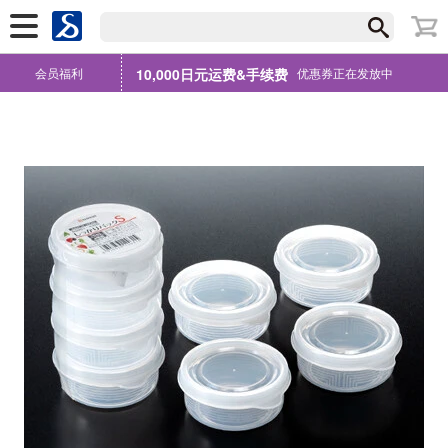
会员福利
10,000日元运费&手续费
优惠券正在发放中