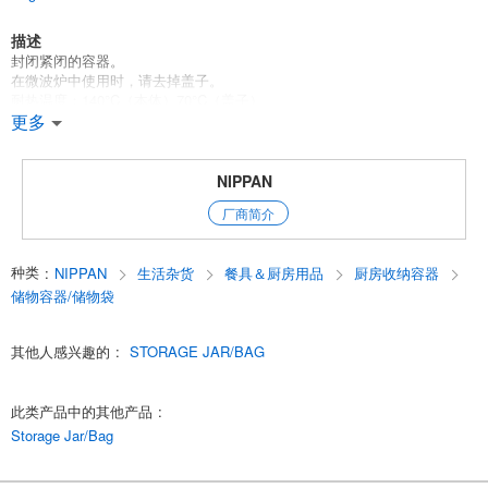
描述
封闭紧闭的容器。
在微波炉中使用时，请去掉盖子。
耐热温度：140°C（本体）70°C（盖子）。
耐寒性：-20°C（本体）-30°C（盖子）。
更多
[日本制造]
100日元商店/100日元产品/100日元商店
NIPPAN
English
厂商简介
种类
:
NIPPAN
生活杂货
餐具＆厨房用品
厨房收纳容器
储物容器/储物袋
其他人感兴趣的
:
STORAGE JAR/BAG
此类产品中的其他产品
:
Storage Jar/Bag