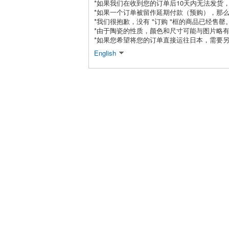
*如果我们在收到您的订单后10天内无法发货
*如果一个订单被留作延期付款（预购），那
*我们很抱歉，没有 "订购 "框的商品已经售罄
*由于陶瓷的性质，颜色和尺寸可能与图片略
*如果您希望将您的订单直接运往日本，需要另
English