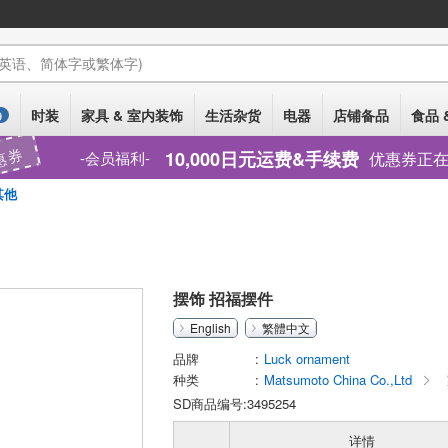
(英语、简体字或繁体字)
时装
家具 & 室内装饰
生活杂货
电器
店铺备品
食品 
9
惠券
10,000日元运费&手续费
优惠券正
会员福利
其他
摆饰 招福摆件
English
繁體中文
品牌
Luck ornament
种类
Matsumoto China Co.,Ltd
SD商品编号:3495254
详情