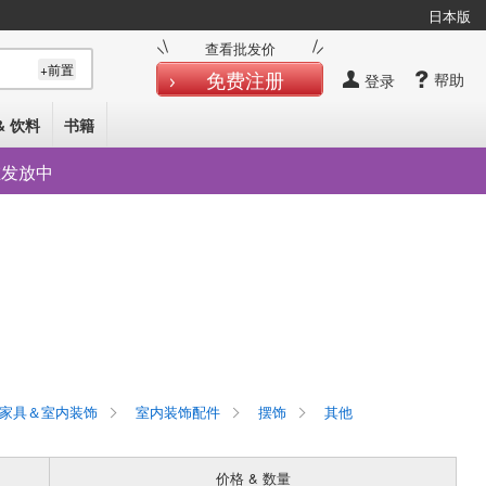
日本版
查看批发价
+前置
免费注册
帮助
登录
& 饮料
书籍
在发放中
家具＆室内装饰
室内装饰配件
摆饰
其他
价格 & 数量