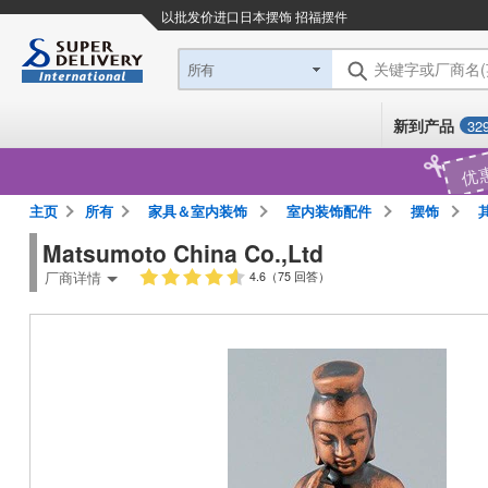
以批发价进口日本
摆饰 招福摆件
关键字或厂商名
所有
新到产品
32
优
主页
所有
家具＆室内装饰
室内装饰配件
摆饰
Matsumoto China Co.,Ltd
厂商详情
4.6（75 回答）