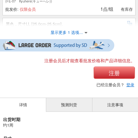
(FE-07 Kyuhere(キューへレ))
1点/组
批发价:
仅限会员
有库存
黑色，尺寸LL [25.0cm-25.5cm]。
显示更多 1 选项...
(FE-07 Kyuhere(キューへレ))
1点/组
批发价:
仅限会员
有库存
注册会员后才能查看批发价格和产品详细信息。
注册
已经注册会员？
登录
详情
预测到货
注意事项
出货时期
约1周