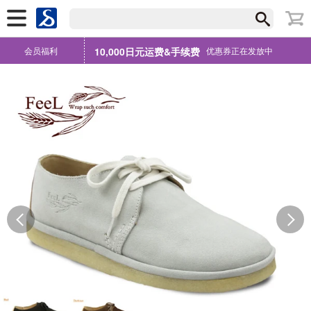
会员福利
10,000日元运费&手续费
优惠券正在发放中