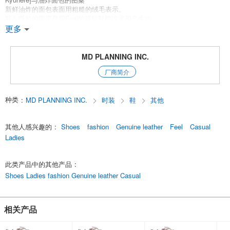
新鲜油炸的面包表面用粗糙的绒毛表示。
鞋头微妙的圆度是用Feel的原始鞋楦追求和产生的。
请感受一下由平台制造方法制成的柔软和轻盈的舒适。
更多
鞋面由高质量的麂皮制成，大底由高质量的绉绸底制成。
此外，[Kyuhere（久赫）]是通过称为[平台制造法]的制造方法制成的。
MD PLANNING INC.
什么是[平台制造方法]？
厂商简介
这是一个非常劳动密集型的制造过程，需要大量的时间和精力，但它有许
多优点，例如柔软的包裹性这是一个非常劳动密集型的制造过程，需要大
量的时间和精力，但它有很多优点，如包裹着脚的柔软性，粘附在脚上的
种类
:
MD PLANNING INC.
时装
鞋
其他
良好翘曲性，以及适合长时间行走。
[FeeL]穿上后感觉很柔软。
其他人感兴趣的
:
Shoes
fashion
Genuine leather
Feel
Casual
当你看着这双鞋时，你会感到温暖。
Ladies
我们是一个鞋子品牌，希望你能从鞋子中感受到各种东西。
我们不仅对材料和设计有要求，而且对制造方法也有要求。
舒适和便于行走也是必然的。
此类产品中的其他产品
:
SeeL的鞋子主要是通过博洛尼亚法和平台法制作。
Shoes Ladies fashion Genuine leather Casual
这两种方法非常昂贵和费时，但它们是制造柔软舒适、包裹脚部的鞋子的
最佳方法。
包裹着脚的柔软度
粘附在脚上的良好经纱
相关产品
包裹脚部的柔软度，以及吸收脚部的 "好经"，使其适合长时间行走。
我们希望你能用你的脚和眼睛感受到我们鞋子的好处。