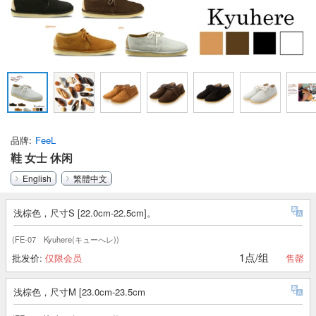
品牌
FeeL
鞋 女士 休闲
English
繁體中文
浅棕色，尺寸S [22.0cm-22.5cm]。
(FE-07 Kyuhere(キューへレ))
1点/组
批发价:
仅限会员
售罄
浅棕色，尺寸M [23.0cm-23.5cm