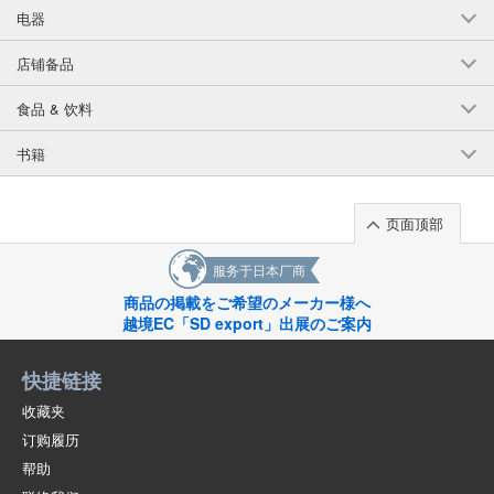
电器
店铺备品
食品 & 饮料
书籍
页面顶部
服务于日本厂商
商品の掲載をご希望のメーカー様へ
越境EC「SD export」出展のご案内
快捷链接
收藏夹
订购履历
帮助