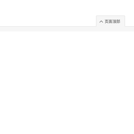
页面顶部
t」出展のご案内
.
 Chuo-ku TOKYO 103-0014, JAPAN
. 100%
)