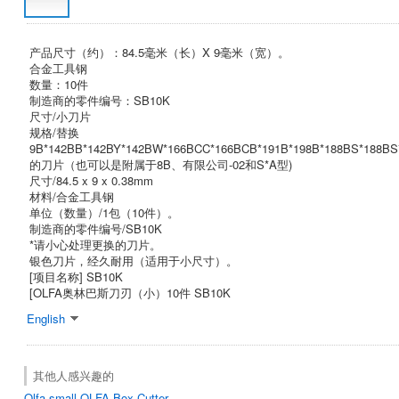
产品尺寸（约）：84.5毫米（长）X 9毫米（宽）。
合金工具钢
数量：10件
制造商的零件编号：SB10K
尺寸/小刀片
规格/替换
9B*142BB*142BY*142BW*166BCC*166BCB*191B*198B*188BS*188BS
的刀片（也可以是附属于8B、有限公司-02和S*A型)
尺寸/84.5 x 9 x 0.38mm
材料/合金工具钢
单位（数量）/1包（10件）。
制造商的零件编号/SB10K
*请小心处理更换的刀片。
银色刀片，经久耐用（适用于小尺寸）。
[项目名称] SB10K
[OLFA奥林巴斯刀刃（小）10件 SB10K
English
其他人感兴趣的
Olfa
small
OLFA Box Cutter