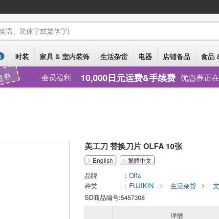
(英语、简体字或繁体字)
时装
家具 & 室内装饰
生活杂货
电器
店铺备品
食品 
3
惠券
10,000日元运费&手续费
优惠券正
会员福利
美工刀 替换刀片 OLFA 10张
English
繁體中文
品牌
Olfa
种类
FUJIKIN
生活杂货
文
SD商品编号:5457308
详情