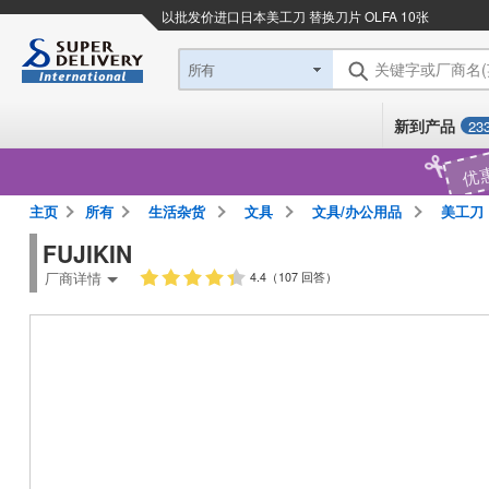
以批发价进口日本
美工刀 替换刀片 OLFA 10张
关键字或厂商名
所有
新到产品
23
优
主页
所有
生活杂货
文具
文具/办公用品
美工刀
FUJIKIN
厂商详情
4.4（107 回答）