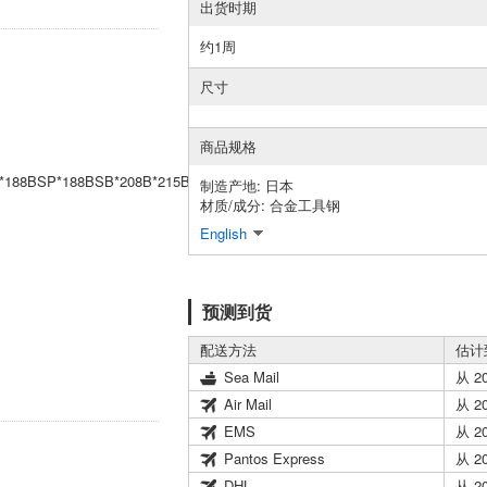
出货时期
约1周
尺寸
商品规格
*188BSP*188BSB*208B*215BS
制造产地: 日本
材质/成分: 合金工具钢
English
预测到货
配送方法
估计
Sea Mail
从 2
Air Mail
从 2
EMS
从 2
Pantos Express
从 2
DHL
从 2