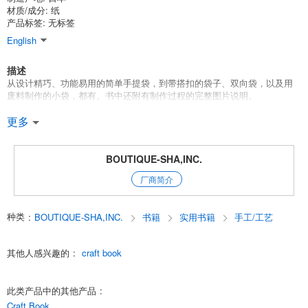
材质/成分: 纸
产品标签: 无标签
English
描述
从设计精巧、功能易用的简单手提袋，到带搭扣的袋子、双向袋，以及用
废料制作的小袋，都有。书中还附有制作过程的完整图片说明。
69690-80
更多
系带制作
1 种装订成册的图案纸
BOUTIQUE-SHA,INC.
杰出人物：赤峰清香 -
厂商简介
类别：缝纫袋
English
种类
:
BOUTIQUE-SHA,INC.
书籍
实用书籍
手工/工艺
其他人感兴趣的
:
craft book
此类产品中的其他产品
:
Craft Book