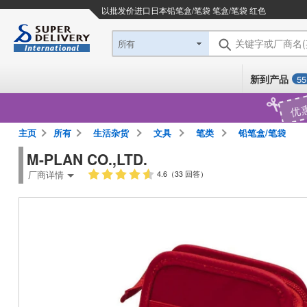
以批发价进口日本
铅笔盒/笔袋 笔盒/笔袋 红色
关键字或厂商名
所有
新到产品
55
优
主页
所有
生活杂货
文具
笔类
铅笔盒/笔袋
M-PLAN CO.,LTD.
厂商详情
4.6（33 回答）