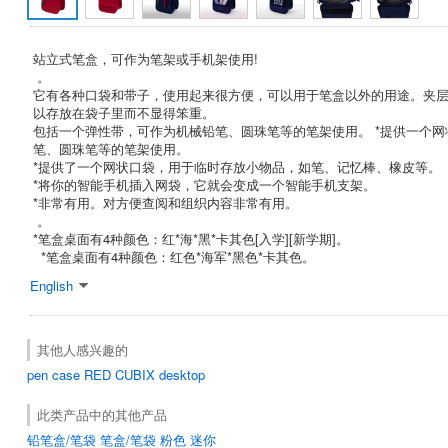
站立式笔盒，可作为笔架或手机架使用!
。
它有各种口袋和带子，使用起来很方便，可以用于笔盒以外的用途。夹
以存放在袋子里而不显得笨重。
包括一个弹性带，可作为机械铅笔、圆珠笔等的笔架使用。 *提供一个
笔、圆珠笔等的笔架使用。
*提供了一个网状口袋，用于临时存放小物品，如笔、记忆棒、橡皮等。
*将你的智能手机插入网袋，它就会变成一个智能手机支架。
*非常有用。对方便查阅和组织内容非常有用。
。
*笔盒桌面有4种颜色：红*海*黑*卡其色[入学][新学期]。
*笔盒桌面有4种颜色：红色*海军*黑色*卡其色。
English
其他人感兴趣的
pen case
RED
CUBIX
desktop
此类产品中的其他产品
铅笔盒/笔袋 笔盒/笔袋 粉色 迷你