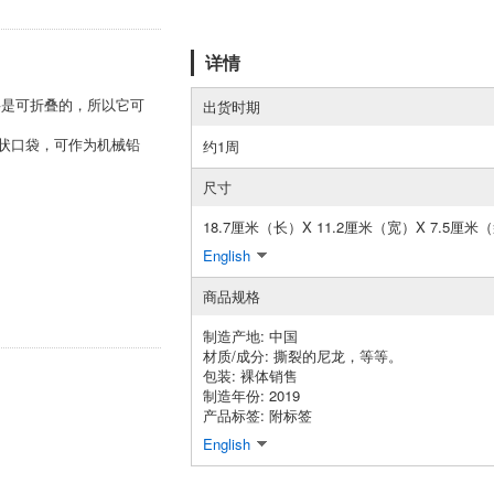
详情
层是可折叠的，所以它可
出货时期
网状口袋，可作为机械铅
约1周
尺寸
18.7厘米（长）X 11.2厘米（宽）X 7.5厘
English
商品规格
制造产地: 中国
材质/成分: 撕裂的尼龙，等等。
包装: 裸体销售
制造年份: 2019
产品标签: 附标签
English