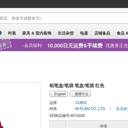
(英语、简体字或繁体字)
时装
家具 & 室内装饰
生活杂货
电器
店铺备品
食品 
惠券
10,000日元运费&手续费
优惠券正
会员福利
铅笔盒/笔袋 笔盒/笔袋 红色
English
繁體中文
品牌
CUBIX
种类
M-PLAN CO.,LTD.
生活杂
SD商品编号:6574229
详情