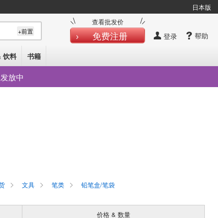
日本版
查看批发价
+前置
免费注册
帮助
登录
& 饮料
书籍
在发放中
货
文具
笔类
铅笔盒/笔袋
价格 & 数量