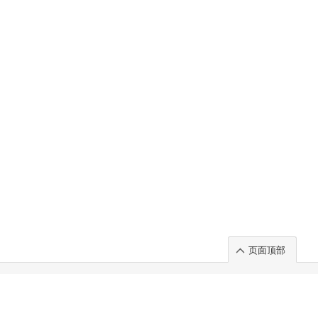
页面顶部
t」出展のご案内