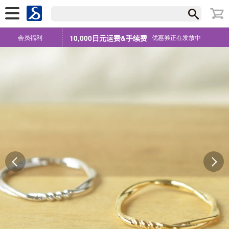
会员福利
10,000日元运费&手续费
优惠券正在发放中