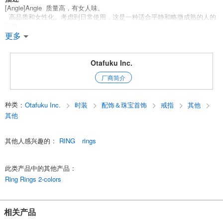
[Angie]Angie 质量高，有女人味。
高品质和女性化。考虑到日常使用，这是一种适合平静和略微成熟的人的
风格。
更多
一个很好的选择，可以调剂简单的坐标。
标准银色和金色，这两种颜色都很受欢迎。
买家推荐的物品!
Otafuku Inc.
厂商简介
*[安琪]安琪系列在这里!
*买家推荐的物品!
English
种类
:
Otafuku Inc.
时装
配饰＆珠宝首饰
戒指
其他
其他
其他人感兴趣的
:
RING
rings
此类产品中的其他产品
:
Ring Rings 2-colors
相关产品