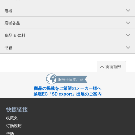
电器
店铺备品
食品 & 饮料
书籍
页面顶部
服务于日本厂商
商品の掲載をご希望のメーカー様へ
越境EC「SD export」出展のご案内
快捷链接
收藏夹
订购履历
帮助