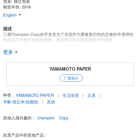
包装: 独立包装
制造年份: 2019
English
描述
三菱Champion Copy的开发是为了实现作为重氮复印纸的足够的半透明性
和提高工作能力的纸张质量。具有胶印和凸版印刷的可印刷性。
基础重量：35克/?
更多
尺寸: A4 (210 x 297 mm)
张数：50
喷墨打印能力：*
YAMAMOTO PAPER
激光打印能力：*
厂商简介
English
种类
:
YAMAMOTO PAPER
生活杂货
文具
手帐/笔记本/绘图纸
其他
其他人感兴趣的
:
champion
Copy
此类产品中的其他产品
: