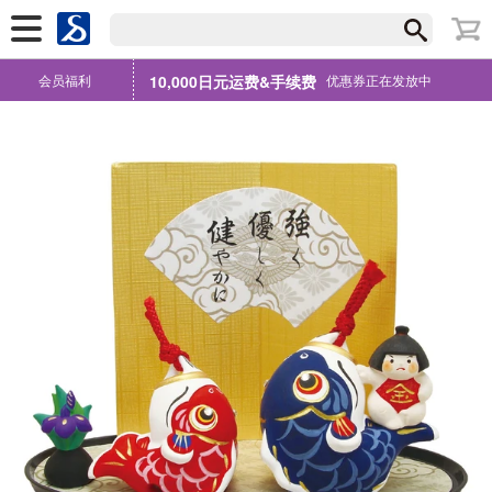
会员福利
10,000日元运费&手续费
优惠券正在发放中