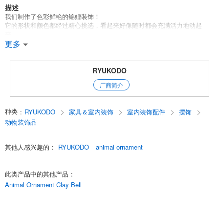
描述
我们制作了色彩鲜艳的锦鲤装饰！
它的形状和颜色都经过精心挑选，看起来好像随时都会充满活力地动起
来。
粘土铃铛寓意辟邪，守护孩子的成长。
更多
[2020年新品发布］
推荐入手。
RYUKODO
English
厂商简介
种类
:
RYUKODO
家具＆室内装饰
室内装饰配件
摆饰
动物装饰品
其他人感兴趣的
:
RYUKODO
animal ornament
此类产品中的其他产品
:
Animal Ornament Clay Bell