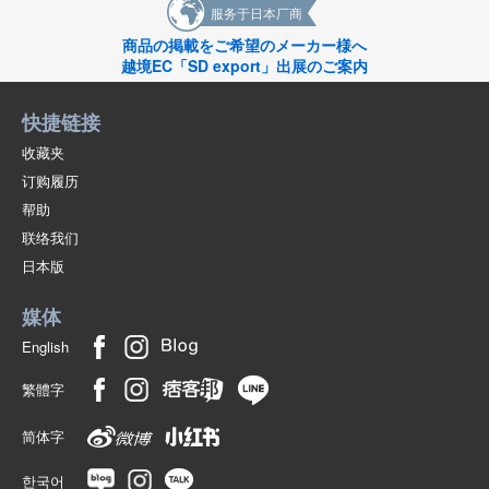
服务于日本厂商
商品の掲載をご希望のメーカー様へ
越境EC「SD export」出展のご案内
快捷链接
收藏夹
订购履历
帮助
联络我们
日本版
媒体
English
繁體字
简体字
한국어