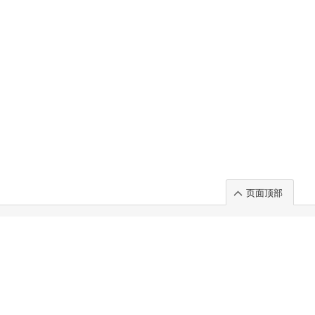
页面顶部
t」出展のご案内
.
 Chuo-ku TOKYO 103-0014, JAPAN