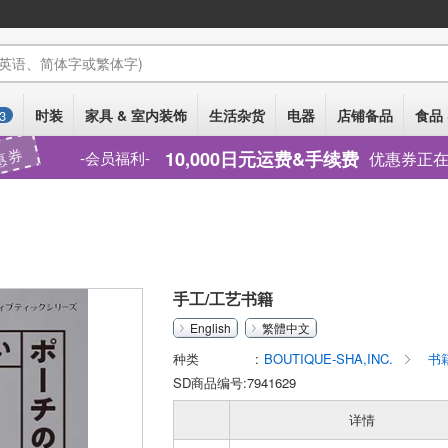
(英语、简体字或繁体字)
时装
家具 & 室内装饰
生活杂货
电器
店铺备品
食品 
3
惠券
10,000日元运费&手续费
优惠券正
会员福利
手工/工艺书籍
English
繁體中文
种类
BOUTIQUE-SHA,INC.
书
SD商品编号:7941629
详情