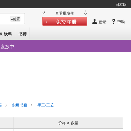
日本版
查看批发价
+前置
免费注册
帮助
登录
& 饮料
书籍
在发放中
籍
实用书籍
手工/工艺
价格 & 数量