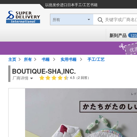
以批发价进口日本
手工/工艺书籍
关键字或厂商名
所有
新到产品
123
优
主页
所有
书籍
实用书籍
手工/工艺
BOUTIQUE-SHA,INC.
厂商详情
4.5（2 回答）