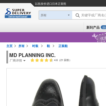
以批发价进口日本
正装鞋
关键字或厂商名
所有
新到产品
55
优
主页
所有
时装
鞋
正装鞋
MD PLANNING INC.
厂商详情
4.6（21 回答）