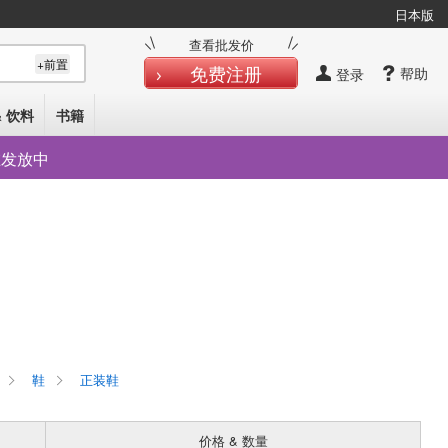
日本版
查看批发价
+前置
免费注册
帮助
登录
& 饮料
书籍
在发放中
鞋
正装鞋
价格 & 数量