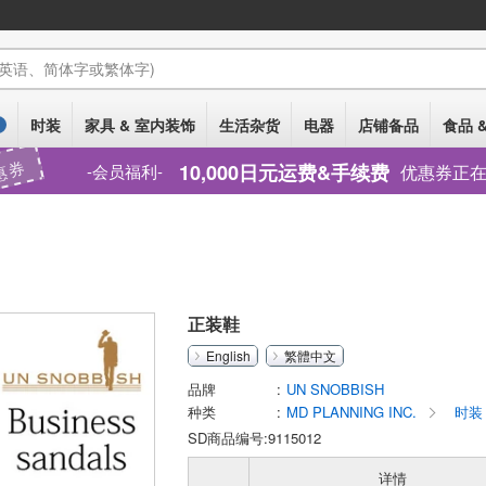
(英语、简体字或繁体字)
时装
家具 & 室内装饰
生活杂货
电器
店铺备品
食品 
惠券
10,000日元运费&手续费
优惠券正
会员福利
正装鞋
English
繁體中文
品牌
UN SNOBBISH
种类
MD PLANNING INC.
时装
SD商品编号:9115012
详情