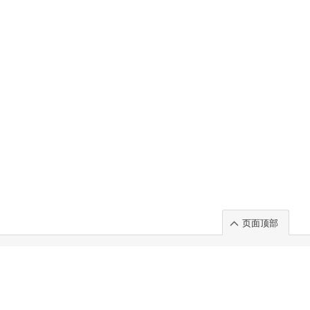
页面顶部
t」出展のご案内