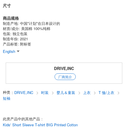
尺寸
(SJ21-07)
1点/组
批发价:
仅限会员
售罄
商品规格
制造产地: 中国*计划*在日本设计的
9-3木炭色130厘米
材质/成分: 美国棉 100%纯棉
包装: 独立包装
(SJ21-07)
制造年份: 2021
产品标签: 附标签
1点/组
批发价:
仅限会员
售罄
English
9-3木炭色140厘米
DRIVE,INC
(SJ21-07)
厂商简介
1点/组
批发价:
仅限会员
售罄
9-3 炭色150厘米
种类
:
DRIVE,INC
时装
婴儿＆童装
上衣
T 恤/上衣
短袖
(SJ21-07)
1点/组
批发价:
仅限会员
售罄
此类产品中的其他产品
:
9-3 炭色160厘米
Kids' Short Sleeve T-shirt BIG Printed Cotton