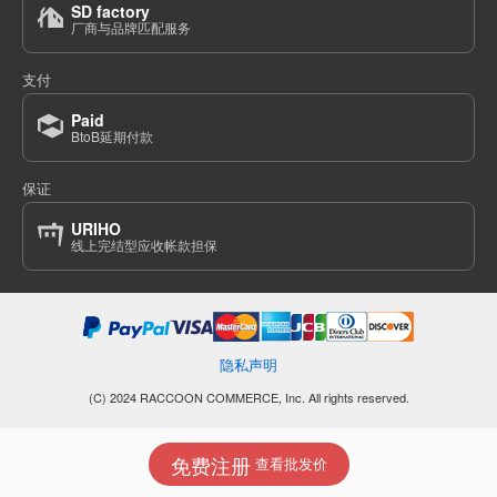
SD factory
(SJ21-07)
厂商与品牌匹配服务
1点/组
批发价:
仅限会员
售罄
支付
9-6 深蓝色 110厘米
Paid
BtoB延期付款
(SJ21-07)
1点/组
批发价:
仅限会员
售罄
保证
URIHO
9-6深蓝色120厘米
线上完结型应收帐款担保
(SJ21-07)
1点/组
批发价:
仅限会员
有库存
9-6 深蓝色 130厘米
隐私声明
(SJ21-07)
(C) 2024 RACCOON COMMERCE, Inc. All rights reserved.
1点/组
批发价:
仅限会员
有库存
免费注册
查看批发价
9-6深蓝色140厘米