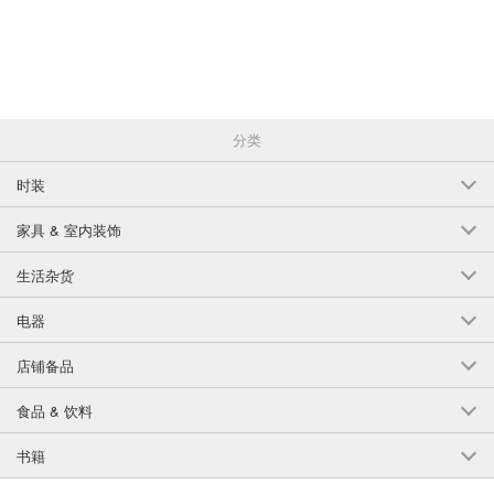
(SJ21-07)
1点/组
批发价:
仅限会员
售罄
9-4 米白色 110厘米
分类
(SJ21-07)
1点/组
批发价:
仅限会员
售罄
时装
9-4淡白色120厘米
家具 & 室内装饰
(SJ21-07)
生活杂货
1点/组
批发价:
仅限会员
售罄
电器
9-4米白色130厘米
店铺备品
(SJ21-07)
食品 & 饮料
1点/组
批发价:
仅限会员
有库存
书籍
9-4米白色140厘米