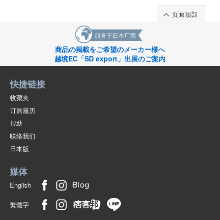
(SJ21-07)
页面顶部
1点/组
批发价:
仅限会员
售罄
服务于日本厂商
9-4淡白色150厘米
商品の掲載をご希望のメーカー様へ
越境EC「SD export」出展のご案内
(SJ21-07)
1点/组
批发价:
仅限会员
售罄
快捷链接
收藏夹
9-4淡白色160厘米
订购履历
(SJ21-07)
帮助
1点/组
批发价:
仅限会员
售罄
联络我们
日本版
9-5摩卡咖啡机110厘米
媒体
(SJ21-07)
English
1点/组
批发价:
仅限会员
有库存
繁體字
9-5摩卡咖啡120厘米