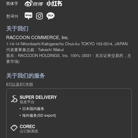
简体字
(SJ21-07)
1点/组
批发价:
仅限会员
有库存
한국어
关于我们
9-5摩卡色130厘米
RACCOON COMMERCE, Inc.
(SJ21-07)
1-14-14 Nihonbashi-Kakigaracho Chuo-ku TOKYO 103-0014, JAPAN
1点/组
批发价:
仅限会员
有库存
代表董事兼总裁 : Takeshi Wakui
股东 : RACCOON HOLDINGS, Inc. 100%
(3031 - 东京证券交易所，主
要市场)
9-5摩卡色140厘米
关于我们的服务
(SJ21-07)
1点/组
批发价:
仅限会员
有库存
EC以及EC关联
SUPER DELIVERY
9-5摩卡咖啡150厘米
批发平台
日本国内服务
(SJ21-07)
海外服务(SD export)
1点/组
批发价:
仅限会员
售罄
COREC
云订购系统
9-5摩卡色160厘米