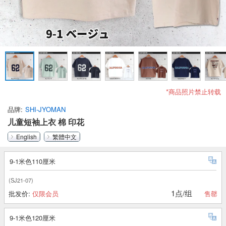
*商品照片禁止转载
品牌
SHI-JYOMAN
儿童短袖上衣 棉 印花
English
繁體中文
9-1米色110厘米
(SJ21-07)
1点/组
批发价:
仅限会员
售罄
9-1米色120厘米