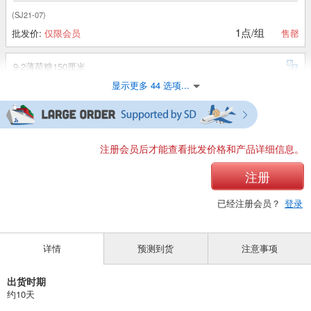
(SJ21-07)
1点/组
批发价:
仅限会员
售罄
9-2薄荷糖150厘米
显示更多 44 选项...
(SJ21-07)
1点/组
批发价:
仅限会员
售罄
9-2薄荷糖160厘米
注册会员后才能查看批发价格和产品详细信息。
(SJ21-07)
注册
1点/组
批发价:
仅限会员
售罄
已经注册会员？
登录
9-3 炭质110厘米
详情
预测到货
注意事项
(SJ21-07)
1点/组
批发价:
仅限会员
售罄
出货时期
约10天
9-3木炭色120厘米