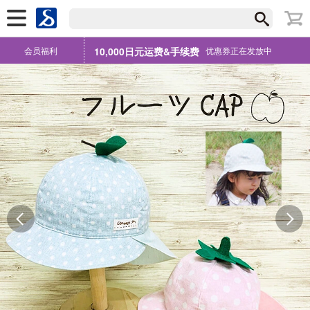
会员福利
10,000日元运费&手续费
优惠券正在发放中