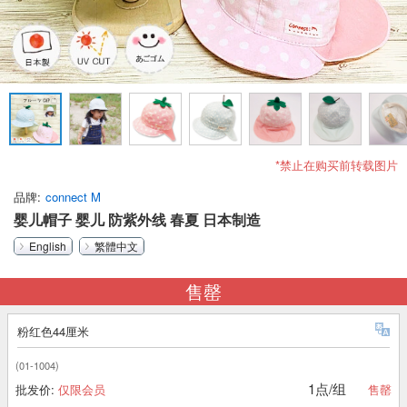
*禁止在购买前转载图片
品牌
connect M
婴儿帽子 婴儿 防紫外线 春夏 日本制造
English
繁體中文
售罄
粉红色44厘米
(01-1004)
1点/组
批发价:
仅限会员
售罄