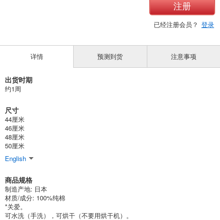
注册
已经注册会员？
登录
详情
预测到货
注意事项
出货时期
约1周
尺寸
44厘米
46厘米
48厘米
50厘米
English
商品规格
制造产地: 日本
材质/成分: 100%纯棉
*关爱。
可水洗（手洗），可烘干（不要用烘干机）。