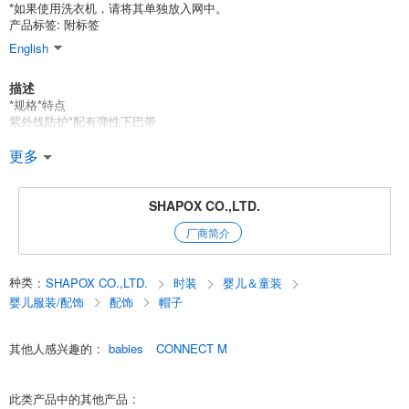
*如果使用洗衣机，请将其单独放入网中。
产品标签: 附标签
English
描述
*规格*特点
紫外线防护*配有弹性下巴带
*产品说明
更多
一款带有遮阳伞的婴儿帽，上面有一个类似水果的头和叶子的点状W纱布，
遮阳伞是同色的，以平衡一顶婴儿帽，上面有一个像水果一样的头和叶子
的点状W纱布，遮阳伞是同一颜色的纯色，以平衡整体外观。
SHAPOX CO.,LTD.
厂商简介
连接M
一个使用天然温和材料的品牌，为儿童提供柔软、蓬松、可爱的产品。
种类
:
SHAPOX CO.,LTD.
时装
婴儿＆童装
*参考资料
shapox
婴儿服装/配饰
配饰
帽子
[类型]
婴儿帽/儿童帽/学步帽/婴儿帽/幼儿帽/学前帽/男孩帽/女孩帽/儿童帽
其他人感兴趣的
:
babies
CONNECT M
[尺寸］
42厘米/44厘米/46厘米/48厘米/50厘米/52厘米/54厘米/56厘米/0岁/2岁/3
岁/4岁/5岁/6岁
此类产品中的其他产品
:
English