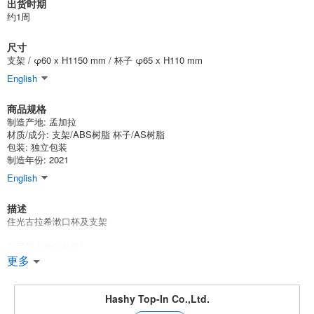
出货时期
约1周
尺寸
支架 / φ60 x H1150 mm / 杯子 φ65 x H110 mm
English
商品规格
制造产地: 孟加拉
材质/成分: 支架/ABS树脂 杯子/AS树脂
包装: 独立包装
制造年份: 2021
English
描述
住光古拉希漱口杯及支架
有可爱人物的杯架!
杯子的边缘不会碰到任何地方，因此非常卫生。
更多
杯子非常卫生!
这种杯子非常卫生，因为饮水口不与任何地方接触。
Hashy Top-In Co.,Ltd.
杯子可以被排空并保持清洁。