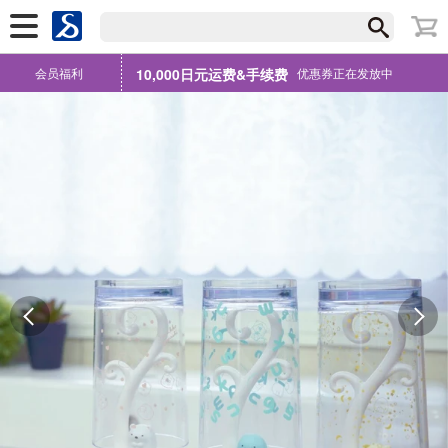
会员福利
10,000日元运费&手续费
优惠券正在发放中