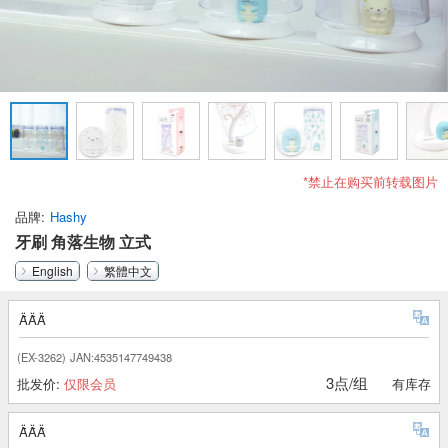
*禁止在购买前转载图片
品牌
Hashy
牙刷 角落生物 立式
English
繁體中文
ǞǞǞ
(EX-3262)
JAN:4535147749438
3点/组
批发价:
仅限会员
有库存
ǞǞǞ