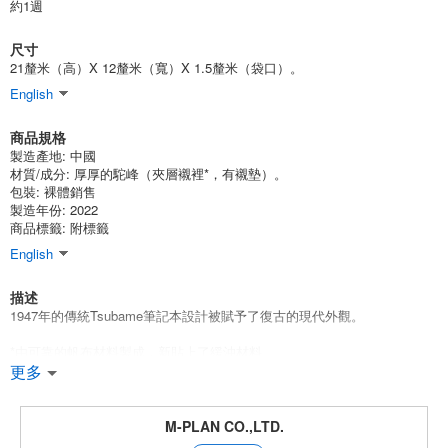
約1週
尺寸
21釐米（高）X 12釐米（寬）X 1.5釐米（袋口）。
English
商品規格
製造產地:
中國
材質/成分:
厚厚的駝峰（夾層襯裡*，有襯墊）。
包裝:
裸體銷售
製造年份: 2022
商品標籤: 附標籤
English
描述
1947年的傳統Tsubame筆記本設計被賦予了復古的現代外觀。
*由可靠的帆布材料製成，新貼上了緩沖材料。
使用標準材料，形狀得到了實質性的更新。 包括緩沖材料，以柔和地保護
更多
內容。
*圓形拉鏈式，打開時寬大且完全平放，便於檢查內容。
*帶有筆架的網狀口袋
M-PLAN CO.,LTD.
有組織的存儲，不僅可以存放鋼筆，還可以存放便簽、U盤和其他小物品。