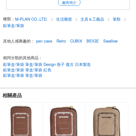
廠商簡介
也可作為智慧型手機電池、電纜等的小工具箱使用。
*在主體的背面有一個口袋
一個大口袋，不僅可以作為筆架使用，還可以整齊地存放智慧型手機。
種類
:
M-PLAN CO.,LTD.
生活雜貨
文具＆工藝品
筆類
燕子x CUBIX筆盒圓形拉鏈有四種顏色：海軍，米色，灰色和摩卡棕色。
鉛筆盒/筆袋
帶墊子材料的系列有三種變化：筆盒 * A7袋 * A5袋。
其他人感興趣的
:
pen case
Retro
CUBIX
BEIGE
Swallow
點擊這裡查看所有Tsubame Note合作的產品。
相同分類的其他商品
:
[2022年春季][新復古][新年]
鉛筆盒/筆袋 筆盒/筆袋 Design 燕子 復古 日本製造
English
鉛筆盒/筆袋 筆盒/筆袋 紅色
鉛筆盒/筆袋 筆盒/筆袋
相關產品