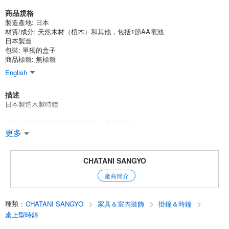
商品規格
製造產地:
日本
材質/成分:
天然木材（榿木）和其他，包括1節AA電池
日本製造
包裝:
單獨的盒子
商品標籤: 無標籤
English
描述
日本製造木製時鐘
這款台鐘由奢華的天然木材製成，質感舒緩。
更多
世界地圖和刻度採用激光雕刻，營造出立體效果和精緻的細微差別，給人
留下深刻的品味印象。
它在日本精心製作，給人以可靠和奢華之感，也是送禮的上佳之選。
CHATANI SANGYO
廠商簡介
日本製造 時鐘 日本製造 木製 時尚禮品 父親節 敬老
English
種類
:
CHATANI SANGYO
家具＆室內裝飾
掛鐘＆時鐘
桌上型時鐘